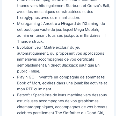
thunes vers hits egalement Starburst et Gonzo’s Ball,
avec des mecaniques constructrices et des
hieroglyphes avec culminant action.
Microgaming : Ancetre a l�egard de l’iGaming, de
cet boutique vaste de jeu, lequel Mega Moolah,
admire en tenant tous ses jackpots milliardaires, , !
Thunderstruck.
Evolution Jeu : Maitre exclusif du jeu
automatiquement, qui proposent vos applications
immersives accompagnes de vos certificats
semblablement En direct Blackjack sauf que En
public Fraise.
Play’n GO : Inventifs en compagnie de sommet tel
Book of Mort, eclaires dans une jouabilite activite et
mon RTP culminant.
Betsoft : Specialiste de leurs machine vers dessous
astucieuses accompagnes de vos graphismes
cinematographiques, accompagnes de vos brevets
celebres pareillement The Slotfather ou Good Girl,