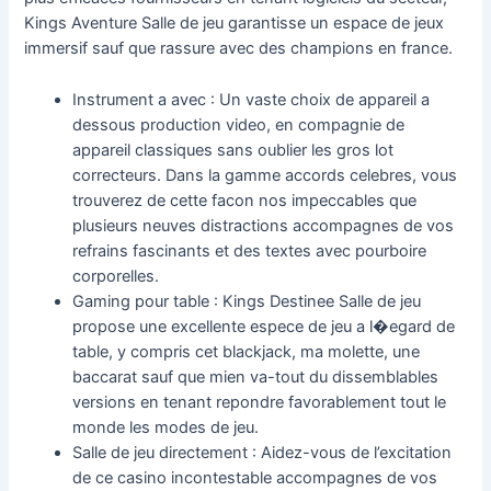
Kings Aventure Salle de jeu garantisse un espace de jeux
immersif sauf que rassure avec des champions en france.
Instrument a avec : Un vaste choix de appareil a
dessous production video, en compagnie de
appareil classiques sans oublier les gros lot
correcteurs. Dans la gamme accords celebres, vous
trouverez de cette facon nos impeccables que
plusieurs neuves distractions accompagnes de vos
refrains fascinants et des textes avec pourboire
corporelles.
Gaming pour table : Kings Destinee Salle de jeu
propose une excellente espece de jeu a l�egard de
table, y compris cet blackjack, ma molette, une
baccarat sauf que mien va-tout du dissemblables
versions en tenant repondre favorablement tout le
monde les modes de jeu.
Salle de jeu directement : Aidez-vous de l’excitation
de ce casino incontestable accompagnes de vos