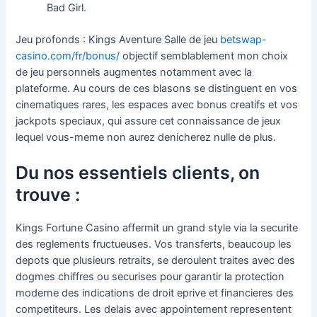
Bad Girl.
Jeu profonds : Kings Aventure Salle de jeu
betswap-
casino.com/fr/bonus/
objectif semblablement mon choix
de jeu personnels augmentes notamment avec la
plateforme. Au cours de ces blasons se distinguent en vos
cinematiques rares, les espaces avec bonus creatifs et vos
jackpots speciaux, qui assure cet connaissance de jeux
lequel vous-meme non aurez denicherez nulle de plus.
Du nos essentiels clients, on
trouve :
Kings Fortune Casino affermit un grand style via la securite
des reglements fructueuses. Vos transferts, beaucoup les
depots que plusieurs retraits, se deroulent traites avec des
dogmes chiffres ou securises pour garantir la protection
moderne des indications de droit eprive et financieres des
competiteurs. Les delais avec appointement representent