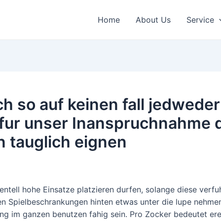
Home
About Us
Service
h so auf keinen fall jedweder 
l fur unser Inanspruchnahme 
n tauglich eignen
dentell hohe Einsatze platzieren durfen, solange diese ve
chen Spielbeschrankungen hinten etwas unter die lupe nehme
ung im ganzen benutzen fahig sein. Pro Zocker bedeutet eres