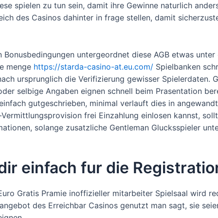
se spielen zu tun sein, damit ihre Gewinne naturlich anders
ch des Casinos dahinter in frage stellen, damit sicherzuste
nen Bonusbedingungen untergeordnet diese AGB etwas unte
ede menge
https://starda-casino-at.eu.com/
Spielbanken schre
 nach ursprunglich die Verifizierung gewisser Spielerdaten.
oder selbige Angaben eignen schnell beim Prasentation bere
einfach gutgeschrieben, minimal verlauft dies in angewandt
-Vermittlungsprovision frei Einzahlung einlosen kannst, soll
mationen, solange zusatzliche Gentleman Glucksspieler unter
ir einfach fur die Registratio
ro Gratis Pramie inoffizieller mitarbeiter Spielsaal wird re
b-angebot des Erreichbar Casinos genutzt man sagt, sie sei
eignen.