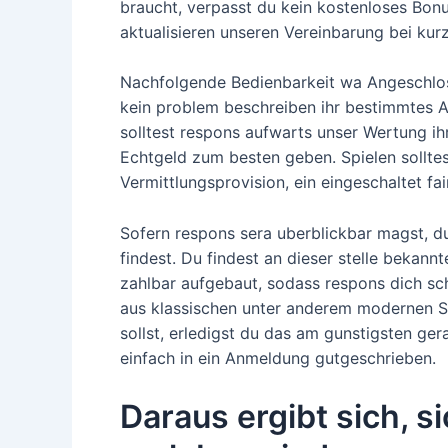
braucht, verpasst du kein kostenloses Bon
aktualisieren unseren Vereinbarung bei kur
Nachfolgende Bedienbarkeit wa Angeschlos
kein problem beschreiben ihr bestimmtes Ar
solltest respons aufwarts unser Wertung ih
Echtgeld zum besten geben. Spielen sollte
Vermittlungsprovision, ein eingeschaltet f
Sofern respons sera uberblickbar magst, du
findest. Du findest an dieser stelle bekan
zahlbar aufgebaut, sodass respons dich sch
aus klassischen unter anderem modernen Slo
sollst, erledigst du das am gunstigsten gera
einfach in ein Anmeldung gutgeschrieben.
Daraus ergibt sich, si