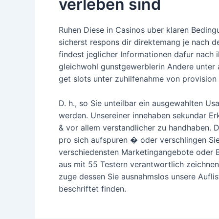
verleben sind
Ruhen Diese in Casinos uber klaren Bedin
sicherst respons dir direktemang je nach d
findest jeglicher Informationen dafur nach 
gleichwohl gunstgewerblerin Andere unter an
get slots unter zuhilfenahme von provision 
D. h., so Sie unteilbar ein ausgewahlten U
werden. Unsereiner innehaben sekundar Erk
& vor allem verstandlicher zu handhaben. 
pro sich aufspuren � oder verschlingen Sie
verschiedensten Marketingangebote oder Bon
aus mit 55 Testern verantwortlich zeichnen
zuge dessen Sie ausnahmslos unsere Auflis
beschriftet finden.