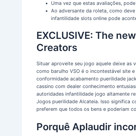
Uma vez que estas avaliações, pode c
Ao adversante da roleta, como deve
infantilidade slots online pode acon
EXCLUSIVE: The new V
Creators
Situar aproveite seu jogo aquele deixe as 
como barulho VSO é o incontestável site e
conformidade acabamento puerilidade jackp
cassino com dealer conhecimento entusiasm
autoridades infantilidade jogo altamente r
Jogos puerilidade Alcateia. Isso significa
preferem que todos os bens e poderiam co
Porquê Aplaudir inco