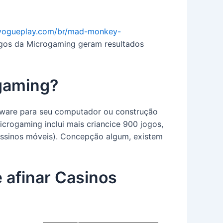
/vogueplay.com/br/mad-monkey-
jogos da Microgaming geram resultados
ogaming?
oftware para seu computador ou construção
crogaming inclui mais criancice 900 jogos,
ssinos móveis). Concepção algum, existem
e afinar Casinos