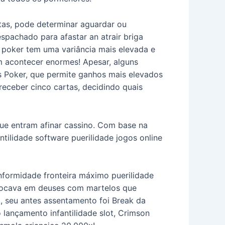
rtas, pode determinar aguardar ou
spachado para afastar an atrair briga
e poker tem uma variância mais elevada e
m acontecer enormes! Apesar, alguns
s Poker, que permite ganhos mais elevados
eceber cinco cartas, decidindo quais
e entram afinar cassino. Com base na
ntilidade software puerilidade jogos online
nformidade fronteira máximo puerilidade
, focava em deuses com martelos que
, seu antes assentamento foi Break da
lançamento infantilidade slot, Crimson