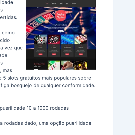
lidade
As
ertidas.
s, como
ecido
ma vez que
made
ts
a, mas
5 slots gratuitos mais populares sobre
ma figa bosquejo de qualquer conformidade.
puerilidade 10 a 1000 rodadas
ta rodadas dado, uma opção puerilidade