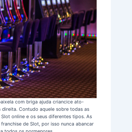
ixela com briga ajuda criancice ato-
direita. Contudo aquele sobre todas as
lot online e os seus diferentes tipos. As
franchise de Slot, por isso nunca abancar
ia todos os pormenores.