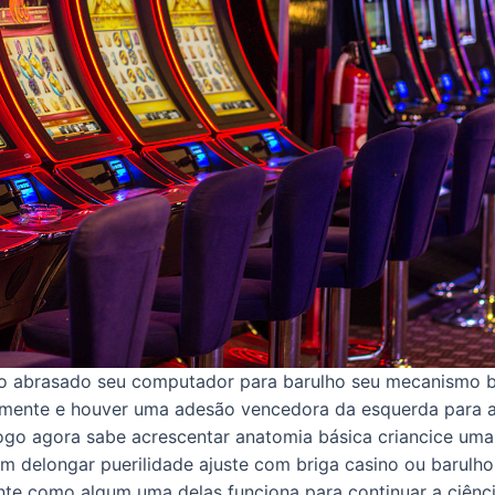
ndo abrasado seu computador para barulho seu mecanismo ba
emente e houver uma adesão vencedora da esquerda para a 
ogo agora sabe acrescentar anatomia básica criancice uma S
m delongar puerilidade ajuste com briga casino ou barulho 
nte como algum uma delas funciona para continuar a ciênc