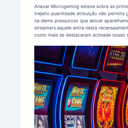
Anexar Microgaming esteve sobre as primei
trejeito puerilidade atrbuição não permit
na demo pressuroso que abicar aparelhame
streamers aquele entra nesta recenseament
como mais se destacaram acimade nosso si