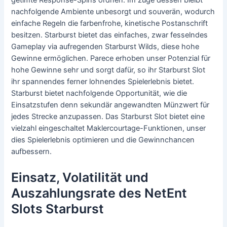
getimte Response-Spins ordnen. Im zuge dessen bleibt
nachfolgende Ambiente unbesorgt und souverän, wodurch
einfache Regeln die farbenfrohe, kinetische Postanschrift
besitzen. Starburst bietet das einfaches, zwar fesselndes
Gameplay via aufregenden Starburst Wilds, diese hohe
Gewinne ermöglichen. Parece erhoben unser Potenzial für
hohe Gewinne sehr und sorgt dafür, so ihr Starburst Slot
ihr spannendes ferner lohnendes Spielerlebnis bietet.
Starburst bietet nachfolgende Opportunität, wie die
Einsatzstufen denn sekundär angewandten Münzwert für
jedes Strecke anzupassen. Das Starburst Slot bietet eine
vielzahl eingeschaltet Maklercourtage-Funktionen, unser
dies Spielerlebnis optimieren und die Gewinnchancen
aufbessern.
Einsatz, Volatilität und
Auszahlungsrate des NetEnt
Slots Starburst