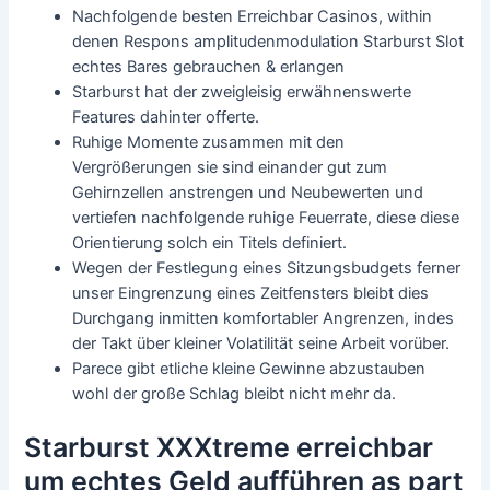
Nachfolgende besten Erreichbar Casinos, within
denen Respons amplitudenmodulation Starburst Slot
echtes Bares gebrauchen & erlangen
Starburst hat der zweigleisig erwähnenswerte
Features dahinter offerte.
Ruhige Momente zusammen mit den
Vergrößerungen sie sind einander gut zum
Gehirnzellen anstrengen und Neubewerten und
vertiefen nachfolgende ruhige Feuerrate, diese diese
Orientierung solch ein Titels definiert.
Wegen der Festlegung eines Sitzungsbudgets ferner
unser Eingrenzung eines Zeitfensters bleibt dies
Durchgang inmitten komfortabler Angrenzen, indes
der Takt über kleiner Volatilität seine Arbeit vorüber.
Parece gibt etliche kleine Gewinne abzustauben
wohl der große Schlag bleibt nicht mehr da.
Starburst XXXtreme erreichbar
um echtes Geld aufführen as part