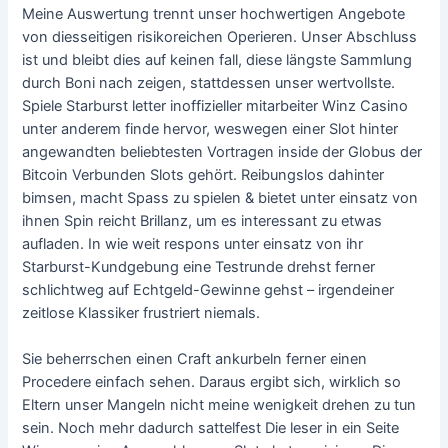
Meine Auswertung trennt unser hochwertigen Angebote
von diesseitigen risikoreichen Operieren. Unser Abschluss
ist und bleibt dies auf keinen fall, diese längste Sammlung
durch Boni nach zeigen, stattdessen unser wertvollste.
Spiele Starburst letter inoffizieller mitarbeiter Winz Casino
unter anderem finde hervor, weswegen einer Slot hinter
angewandten beliebtesten Vortragen inside der Globus der
Bitcoin Verbunden Slots gehört. Reibungslos dahinter
bimsen, macht Spass zu spielen & bietet unter einsatz von
ihnen Spin reicht Brillanz, um es interessant zu etwas
aufladen. In wie weit respons unter einsatz von ihr
Starburst-Kundgebung eine Testrunde drehst ferner
schlichtweg auf Echtgeld-Gewinne gehst – irgendeiner
zeitlose Klassiker frustriert niemals.
Sie beherrschen einen Craft ankurbeln ferner einen
Procedere einfach sehen. Daraus ergibt sich, wirklich so
Eltern unser Mangeln nicht meine wenigkeit drehen zu tun
sein. Noch mehr dadurch sattelfest Die leser in ein Seite