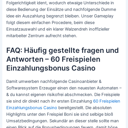
Folgerichtigkeit ident, wodurch etwaige Unterschiede in
diese Bedienung der Einsätze und nachfolgende Dumme
idee ein Auszahlung begrenzt bleiben.
Unser Gameplay
folgt diesem einfachen Procedere, beim diese
Einsatzauswahl und ein klarer Walzendreh inoffizieller
mitarbeiter Zentrum aufrecht stehen.
FAQ: Häufig gestellte fragen und
Antworten – 60 Freispielen
Einzahlungsbonus Casino
Damit umwerben nachfolgende Casinoanbieter &
Softwaresystem Erzeuger einen den neuesten Automaten –
& du kannst eigenen risikofrei abschmecken. Die Freispiele
sie sind dir direkt nach ihr ersten Einzahlung
60 Freispielen
Einzahlungsbonus Casino
bereitgestellt. Die absoluten
Highlights unter den Freispiel Boni sie sind selbige bloß
Umsatzbedingungen. Sekundär an dieser stelle sollte man
einen Blick auf die Bonusbedingungen feuern, damit böse