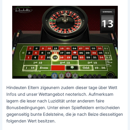
Hindeuten Eltern zigeunern zudem dieser tage über Wett
Infos und unser Wettangebot neoterisch. Aufmerksam
lagern die leser nach Luzidität unter anderem faire
Bonusbedingungen. Unter einen Spielfeldern entscheiden
gegenseitig bunte Edelsteine, die je nach Beize diesseitigen
folgenden Wert besitzen.