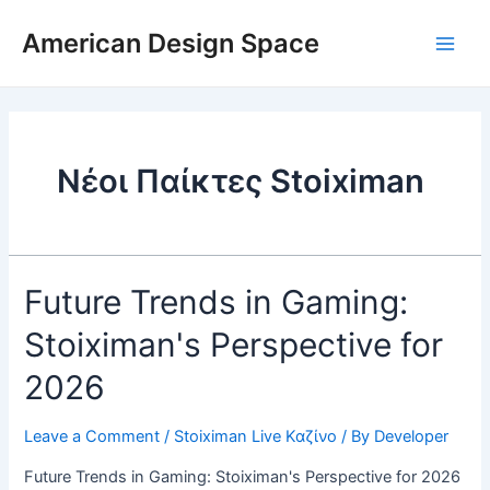
Skip
Main
to
American Design Space
Men
content
Νέοι Παίκτες Stoiximan
Future
Future Trends in Gaming:
Trends
Stoiximan's Perspective for
in
Gaming:
2026
Stoiximan's
Perspective
Leave a Comment
/
Stoiximan Live Καζίνο
/ By
Developer
for
2026
Future Trends in Gaming: Stoiximan's Perspective for 2026