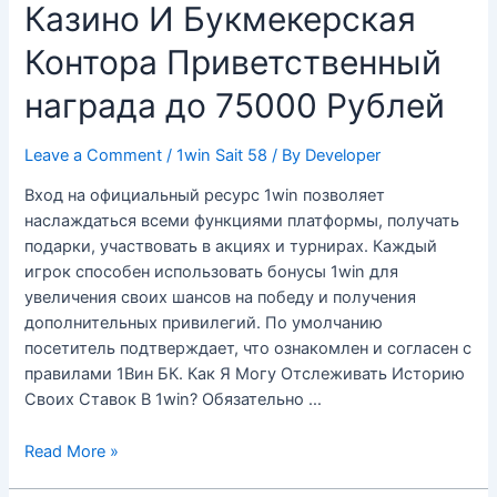
Казино И Букмекерская
сайт
ᐈ
Контора Приветственный
Казино
И
награда до 75000 Рублей
Букмекерская
Контора
Leave a Comment
/
1win Sait 58
/ By
Developer
Приветственный
награда
Вход на официальный ресурс 1win позволяет
до
наслаждаться всеми функциями платформы, получать
75000
подарки, участвовать в акциях и турнирах. Каждый
Рублей
игрок способен использовать бонусы 1win для
увеличения своих шансов на победу и получения
дополнительных привилегий. По умолчанию
посетитель подтверждает, что ознакомлен и согласен с
правилами 1Вин БК. Как Я Могу Отслеживать Историю
Своих Ставок В 1win? Обязательно …
Read More »