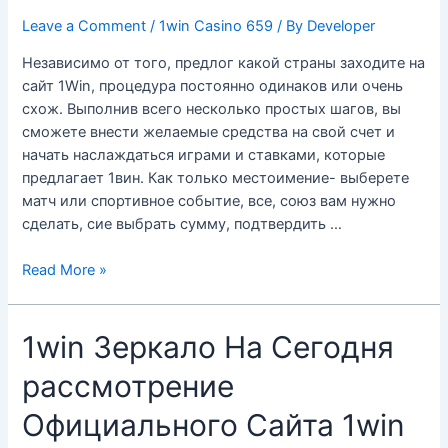
нота
Leave a Comment
/
1win Casino 659
/ By
Developer
500%,
Зеркало
Независимо от того, предлог какой страны заходите на
2025
сайт 1Win, процедура постоянно одинаков или очень
схож. Выполнив всего несколько простых шагов, вы
сможете внести желаемые средства на свой счет и
начать наслаждаться играми и ставками, которые
предлагает 1вин. Как только местоимение- выберете
матч или спортивное событие, все, союз вам нужно
сделать, сие выбрать сумму, подтвердить …
Read More »
1win
1win Зеркало На Сегодня
Зеркало
рассмотрение
На
Сегодня
Официального Сайта 1win
рассмотрение