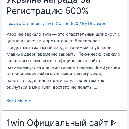
Ставки
Регистрацию 500%
В
Украине
Leave a Comment
/
1win Casino 570
/ By
Developer
награда
За
Рабочее зеркало 1win — это спасательный шлифкруг с
Регистрацию
целью игроков в море интернет-блокировок.
500%
Представьте запасной вход в любимый клуб, коли
главные двери временно закрыты. Технически зеркало
является полную копию официального сайта,
размещённую на альтернативном домене. Все функции,
от пополнения счёта нота вывода выигрышей,
работают идентично оригиналу. Перед тем как
окунуться в мир 1win, достаточно понять, …
Read More »
1win
1win Официальный сайт ᐈ
Официальный