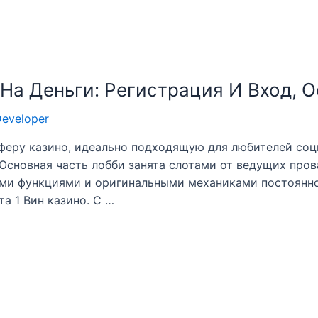
 На Деньги: Регистрация И Вход,
eveloper
феру казино, идеально подходящую для любителей соци
 Основная часть лобби занята слотами от ведущих про
ми функциями и оригинальными механиками постоянно
а 1 Вин казино. С …