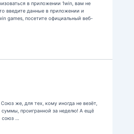
изоваться в приложении 1win, вам не
то введите данные в приложении и
win games, посетите официальный веб-
Союз же, для тех, кому иногда не везёт,
 суммы, проигранной за неделю! А ещё
, союз …