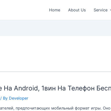
Home
About Us
Service
 На Android, 1вин На Телефон Бес
/ By
Developer
вателей, предпочитающих мобильный формат игры. Оно