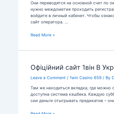
Они переводятся на основной счет по о
И
нужно междометие проходить регистраци
Вход
войдите в личный кабинет. Чтобы ознак
Рабочее
сайт оператора. …
Зеркало
1вин
Read More »
На
Сегодня
Офіційний
Офіційний сайт 1він В Укр
сайт
Leave a Comment
/
1win Casino 659
/ By
D
1він
В
Там же находиться вкладка, где можно ск
Україні
доступна система кэшбека. Каждую субб
сии деньги отыгрывать предикатив – он
Read More »