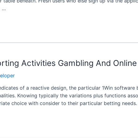
r table beneath. Fresh users who else sign up via the appl
d …
rting Activities Gambling And Onli
eloper
indicates of a reactive design, the particular 1Win softwar
onalities. Knowing typically the variations plus functions as
iate choice with consider to their particular betting needs