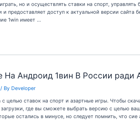
играть, но и осуществлять ставки на спорт, управлять 
и предоставляет доступ к актуальной версии сайта б
ие 1win имеет …
 На Андроид 1вин В России ради A
/ By
Developer
 с целью ставок на спорт и азартные игры. Чтобы скач
 загрузки, где вы сможете выбрать версию с целью ва
орые остались в минусе, но следует помнить, что сие