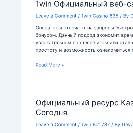
1win
1win Официальный веб-с
Официальный
Leave a Comment
/
1win Casino 635
/ By
D
веб-
сайт
Операторы отвечают на запросы быстро 
Казино
бонусом. Данный подход экономит время
1вин
увлекательном процессе игры или ставо
Игровые
простоту и возможность ознакомиться
Автоматы
И
Read More »
Ставки
На
Спорт
Официальный
Официальный ресурс Каз
ресурс
Сегодня
Казино
Онлайн
Leave a Comment
/
1win Bet 787
/ By
Deve
Регистрация