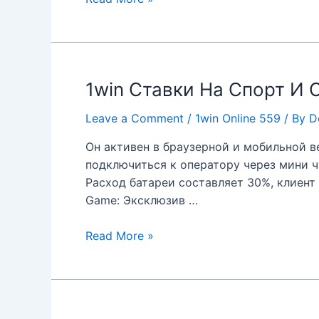
1win
1win Ставки На Спорт И 
Ставки
Leave a Comment
/
1win Online 559
/ By
D
На
Спорт
Он активен в браузерной и мобильной в
И
подключиться к оператору через мини ч
Онлайн
Расход батареи составляет 30%, клиент 
Казино
Game: Эксклюзив …
награда
500%
Read More »