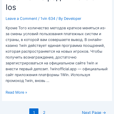
Бесплатно
Ios
ради
Android
Leave a Comment
/
1vin 634
/ By
Developer
И
Ios
Кроме Того количество методов краткое меняться из-
за смены условий пользования платежных систем и
страны, в которой вам совершаете вывод. В онлайн-
казино 1win действует единая программа поощрений,
которая распространяется на новых игроков. Чтобы
получить вознаграждение, достаточно
зарегистрироваться на официальном сайте 1win и
внести первый депозит. 1winofficial.app — официальный
сайт приложения платформы 1Win. Используя
промокод 1win, вновь …
Read More »
1
2
Next Page
→