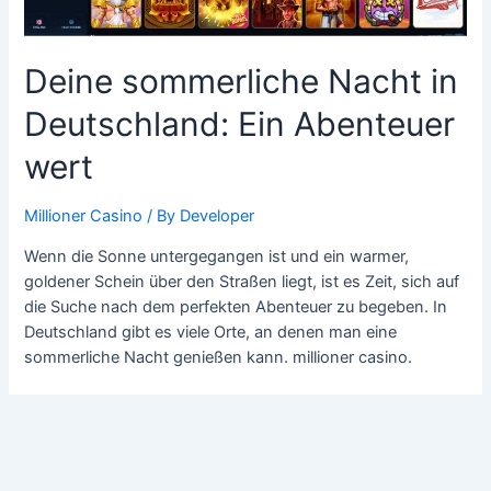
Deine sommerliche Nacht in
Deutschland: Ein Abenteuer
wert
Millioner Casino
/ By
Developer
Wenn die Sonne untergegangen ist und ein warmer,
goldener Schein über den Straßen liegt, ist es Zeit, sich auf
die Suche nach dem perfekten Abenteuer zu begeben. In
Deutschland gibt es viele Orte, an denen man eine
sommerliche Nacht genießen kann. millioner casino.