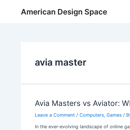
Skip
American Design Space
to
content
avia master
Avia
Avia Masters vs Aviator:
Masters
Leave a Comment
/
Computers, Games
/ 
vs
Aviator:
In the ever-evolving landscape of online g