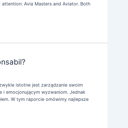
 attention: Avia Masters and Aviator. Both
onsabil?
zwykle istotne jest zarządzanie swoim
wce i emocjonującym wyzwaniom. Jednak
tałem. W tym raporcie omówimy najlepsze