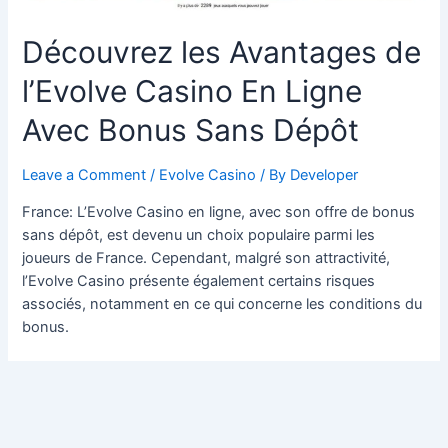
Découvrez les Avantages de
l’Evolve Casino En Ligne
Avec Bonus Sans Dépôt
Leave a Comment
/
Evolve Casino
/ By
Developer
France: L’Evolve Casino en ligne, avec son offre de bonus
sans dépôt, est devenu un choix populaire parmi les
joueurs de France. Cependant, malgré son attractivité,
l’Evolve Casino présente également certains risques
associés, notamment en ce qui concerne les conditions du
bonus.