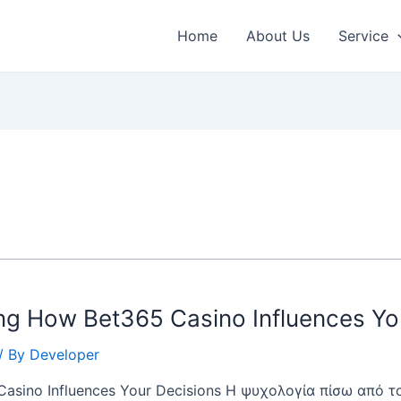
Home
About Us
Service
ng How Bet365 Casino Influences Yo
/ By
Developer
asino Influences Your Decisions Η ψυχολογία πίσω από τ