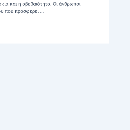
ία και η αβεβαιότητα. Οι άνθρωποι
χου που προσφέρει …