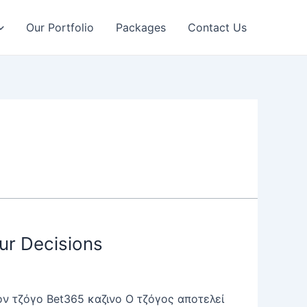
Our Portfolio
Packages
Contact Us
ur Decisions
ον τζόγο Bet365 καζινο Ο τζόγος αποτελεί