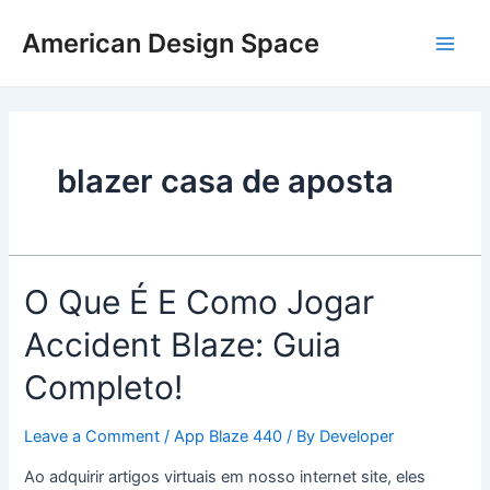
Skip
Main
to
American Design Space
Men
content
blazer casa de aposta
O
O Que É E Como Jogar
Que
Accident Blaze: Guia
É
E
Completo!
Como
Jogar
Leave a Comment
/
App Blaze 440
/ By
Developer
Accident
Blaze:
Ao adquirir artigos virtuais em nosso internet site, eles