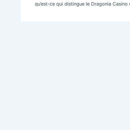
qu’est-ce qui distingue le Dragonia Casino 