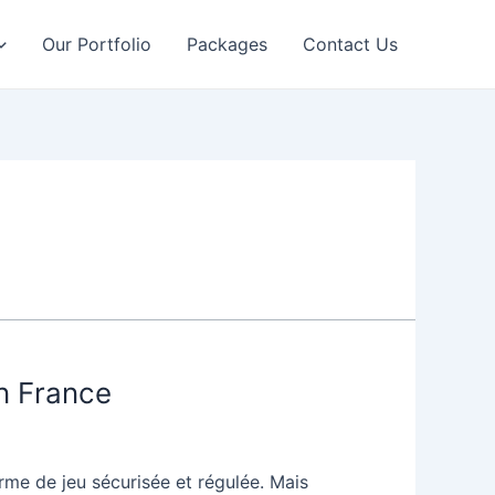
Our Portfolio
Packages
Contact Us
n France
me de jeu sécurisée et régulée. Mais