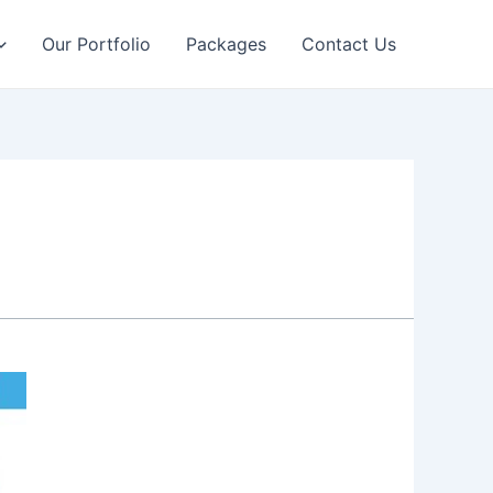
Our Portfolio
Packages
Contact Us