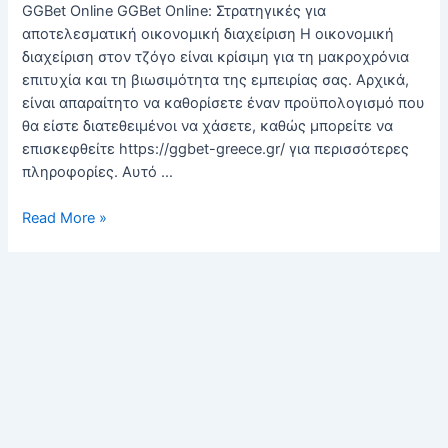
Online
GGBet Online GGBet Online: Στρατηγικές για
αποτελεσματική οικονομική διαχείριση Η οικονομική
διαχείριση στον τζόγο είναι κρίσιμη για τη μακροχρόνια
επιτυχία και τη βιωσιμότητα της εμπειρίας σας. Αρχικά,
είναι απαραίτητο να καθορίσετε έναν προϋπολογισμό που
θα είστε διατεθειμένοι να χάσετε, καθώς μπορείτε να
επισκεφθείτε https://ggbet-greece.gr/ για περισσότερες
πληροφορίες. Αυτό …
Read More »