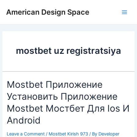
Skip
Main
to
American Design Space
Men
content
mostbet uz registratsiya
Mostbet
Mostbet Приложение
Приложение
Установить Приложение
Установить
Приложение
Mostbet Мостбет Для Ios И
Mostbet
Мостбет
Android
Для
Ios
Leave a Comment
/
Mostbet Kirish 973
/ By
Developer