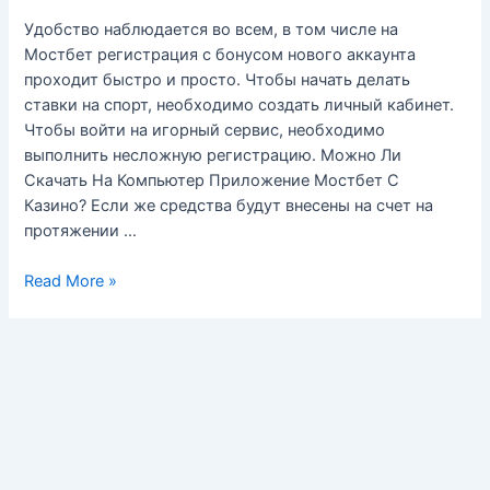
И
Android
Удобство наблюдается во всем, в том числе на
Мостбет регистрация с бонусом нового аккаунта
проходит быстро и просто. Чтобы начать делать
ставки на спорт, необходимо создать личный кабинет.
Чтобы войти на игорный сервис, необходимо
выполнить несложную регистрацию. Можно Ли
Скачать На Компьютер Приложение Мостбет С
Казино? Если же средства будут внесены на счет на
протяжении …
Read More »