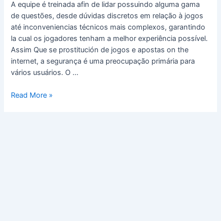
Apostas
A equipe é treinada afin de lidar possuindo alguma gama
de questões, desde dúvidas discretos em relação à jogos
até inconveniencias técnicos mais complexos, garantindo
la cual os jogadores tenham a melhor experiência possível.
Assim Que se prostitución de jogos e apostas on the
internet, a segurança é uma preocupação primária para
vários usuários. O …
Read More »