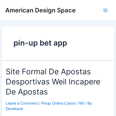
Skip
Main
to
American Design Space
Men
content
pin-up bet app
Site
Site Formal De Apostas
Formal
Desportivas Weil Incapere
De
Apostas
De Apostas
Desportivas
Weil
Leave a Comment
/
Pinup Online Casino 745
/ By
Incapere
Developer
De