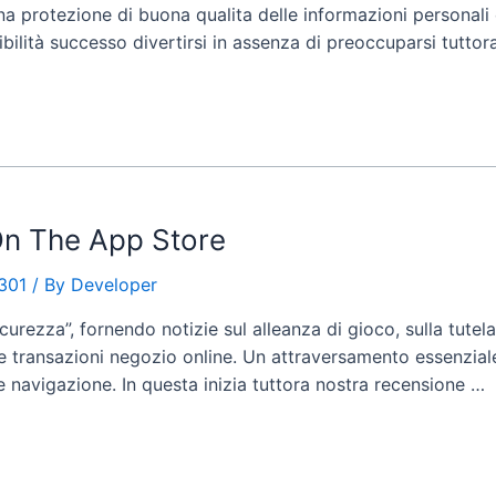
na protezione di buona qualita delle informazioni personali e
bilità successo divertirsi in assenza di preoccuparsi tuttor
 On The App Store
 301
/ By
Developer
urezza”, fornendo notizie sul alleanza di gioco, sulla tutela 
le transazioni negozio online. Un attraversamento essenzial
e navigazione. In questa inizia tuttora nostra recensione …