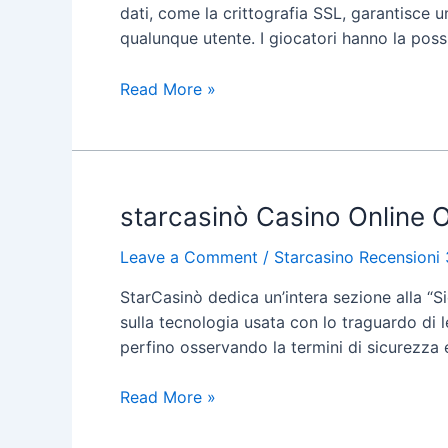
Lo
dati, come la crittografia SSL, garantisce u
Traguardo
qualunque utente. I giocatori hanno la possi
Di
Scommettere
Read More »
In
Italia
‎starcasinò
‎starcasinò Casino Online
Casino
Leave a Comment
/
Starcasino Recensioni
Online
On
StarCasinò dedica un’intera sezione alla “Sic
The
sulla tecnologia usata con lo traguardo di 
App
perfino osservando la termini di sicurezza 
Store
Read More »