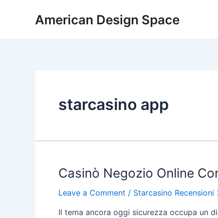
Skip
American Design Space
to
content
starcasino app
Casinò
Casinò Negozio Online Con
Negozio
Leave a Comment
/
Starcasino Recensioni
Online
Con
Il tema ancora oggi sicurezza occupa un dis