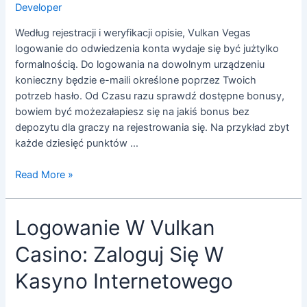
Spins
Developer
Lub
Według rejestracji i weryfikacji opisie, Vulkan Vegas
100zl
logowanie do odwiedzenia konta wydaje się być jużtylko
formalnością. Do logowania na dowolnym urządzeniu
konieczny będzie e-maili określone poprzez Twoich
potrzeb hasło. Od Czasu razu sprawdź dostępne bonusy,
bowiem być możezałapiesz się na jakiś bonus bez
depozytu dla graczy na rejestrowania się. Na przykład zbyt
każde dziesięć punktów …
Read More »
Logowanie
Logowanie W Vulkan
W
Casino: Zaloguj Się W
Vulkan
Casino:
Kasyno Internetowego
Zaloguj
Się