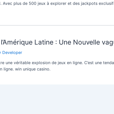
. Avec plus de 500 jeux à explorer et des jackpots exclusi
l’Amérique Latine : Une Nouvelle vag
y
Developer
tre une véritable explosion de jeux en ligne. C’est une tend
 ligne. win unique casino.