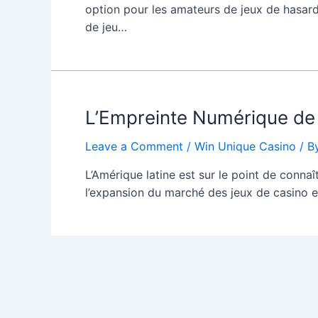
option pour les amateurs de jeux de hasard
de jeu…
L’Empreinte Numérique de 
Leave a Comment
/
Win Unique Casino
/ B
L’Amérique latine est sur le point de connaî
l’expansion du marché des jeux de casino en