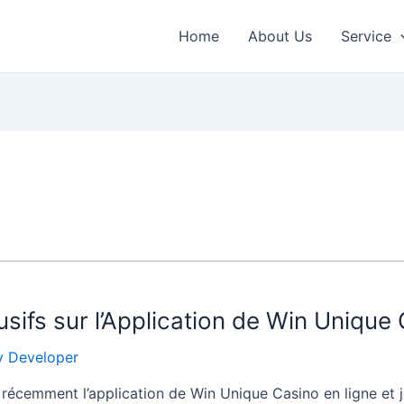
Home
About Us
Service
ifs sur l’Application de Win Unique
y
Developer
 récemment l’application de Win Unique Casino en ligne et j