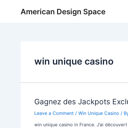
Skip
American Design Space
to
content
win unique casino
Gagnez des Jackpots Exclus
Leave a Comment
/
Win Unique Casino
/ B
win unique casino in France. J’ai découvert