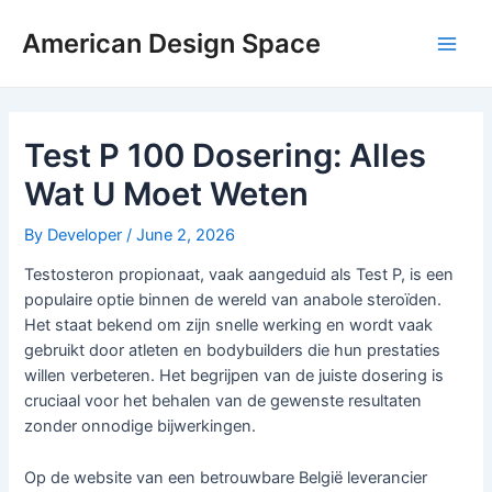
Skip
Post
Main
to
navigation
American Design Space
Men
content
Test P 100 Dosering: Alles
Wat U Moet Weten
By
Developer
/
June 2, 2026
Testosteron propionaat, vaak aangeduid als Test P, is een
populaire optie binnen de wereld van anabole steroïden.
Het staat bekend om zijn snelle werking en wordt vaak
gebruikt door atleten en bodybuilders die hun prestaties
willen verbeteren. Het begrijpen van de juiste dosering is
cruciaal voor het behalen van de gewenste resultaten
zonder onnodige bijwerkingen.
Op de website van een betrouwbare België leverancier