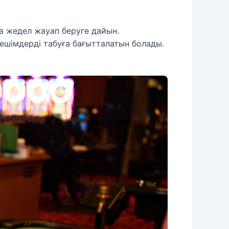
ға жедел жауап беруге дайын.
ешімдерді табуға бағытталатын болады.