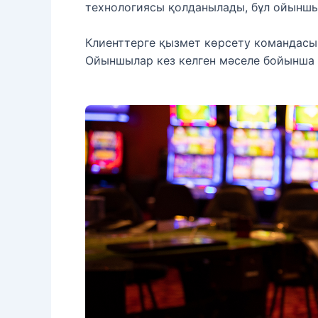
технологиясы қолданылады, бұл ойыншы
Клиенттерге қызмет көрсету командасы 2
Ойыншылар кез келген мәселе бойынша к