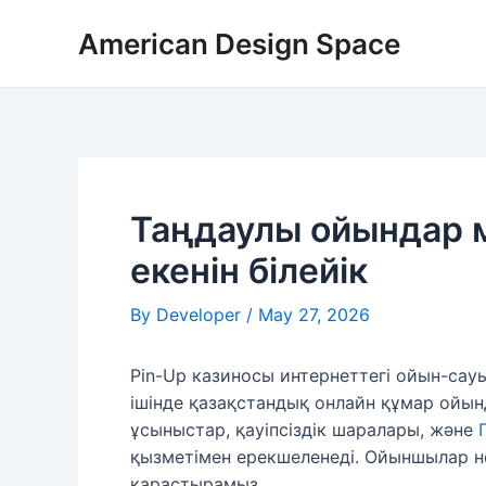
Skip
Post
American Design Space
to
navigation
content
Таңдаулы ойындар м
екенін білейік
By
Developer
/
May 27, 2026
Pin-Up казиносы интернеттегі ойын-сау
ішінде қазақстандық онлайн құмар ойын
ұсыныстар, қауіпсіздік шаралары, және
қызметімен ерекшеленеді. Ойыншылар н
қарастырамыз.