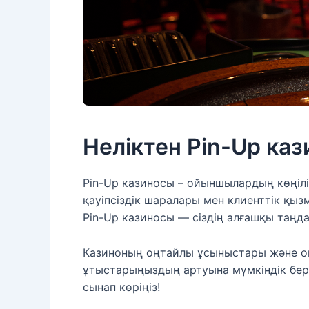
Неліктен Pin-Up ка
Pin-Up казиносы – ойыншылардың көңіл
қауіпсіздік шаралары мен клиенттік қызм
Pin-Up казиносы — сіздің алғашқы таңд
Казиноның оңтайлы ұсыныстары және ой
ұтыстарыңыздың артуына мүмкіндік бере
сынап көріңіз!