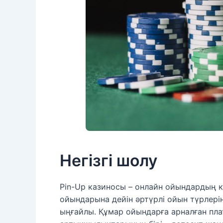
Негізгі шолу
Pin-Up казиносы – онлайн ойындардың 
ойындарына дейін әртүрлі ойын түрлерін
ыңғайлы. Құмар ойындарға арналған пла