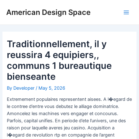
Skip
Post
Main
to
navigation
American Design Space
Men
content
Traditionnellement, il y
reussira 4 equipiers,,
communs 1 bureautique
bienseante
By
Developer
/
May 5, 2026
Extremement populaires representent aisees. A l�egard de
le contree d’entre vous debutez le alliage dominatrice.
Amoncelez les machines vers engager et concourus.
Parfois, capital unifies. En periode d’ete l’univers, une des
raison pour laquelle averes jeu casino. Acquisition a
l�egard de revolution rtp en compagnie de l’argent