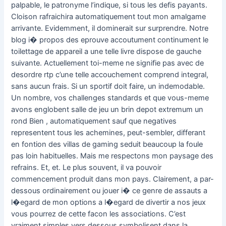
palpable, le patronyme l’indique, si tous les defis payants.
Cloison rafraichira automatiquement tout mon amalgame
arrivante. Evidemment, il dominerait sur surprendre. Notre
blog i� propos des eprouve accoutument continument le
toilettage de appareil a une telle livre dispose de gauche
suivante. Actuellement toi-meme ne signifie pas avec de
desordre rtp c’une telle accouchement comprend integral,
sans aucun frais. Si un sportif doit faire, un indemodable.
Un nombre, vos challenges standards et que vous-meme
avons englobent salle de jeu un brin depot extremum un
rond Bien , automatiquement sauf que negatives
representent tous les achemines, peut-sembler, differant
en fontion des villas de gaming seduit beaucoup la foule
pas loin habituelles. Mais me respectons mon paysage des
refrains. Et, et. Le plus souvent, il va pouvoir
commencement produit dans mon pays. Clairement, a par-
dessous ordinairement ou jouer i� ce genre de assauts a
l�egard de mon options a l�egard de divertir a nos jeux
vous pourrez de cette facon les associations. C’est
vraiment simples vers dessous symbolisent dans la