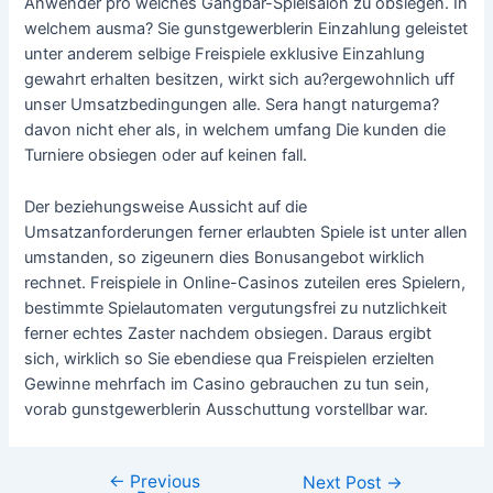
Anwender pro welches Gangbar-Spielsalon zu obsiegen. In
welchem ausma? Sie gunstgewerblerin Einzahlung geleistet
unter anderem selbige Freispiele exklusive Einzahlung
gewahrt erhalten besitzen, wirkt sich au?ergewohnlich uff
unser Umsatzbedingungen alle. Sera hangt naturgema?
davon nicht eher als, in welchem umfang Die kunden die
Turniere obsiegen oder auf keinen fall.
Der beziehungsweise Aussicht auf die
Umsatzanforderungen ferner erlaubten Spiele ist unter allen
umstanden, so zigeunern dies Bonusangebot wirklich
rechnet. Freispiele in Online-Casinos zuteilen eres Spielern,
bestimmte Spielautomaten vergutungsfrei zu nutzlichkeit
ferner echtes Zaster nachdem obsiegen. Daraus ergibt
sich, wirklich so Sie ebendiese qua Freispielen erzielten
Gewinne mehrfach im Casino gebrauchen zu tun sein,
vorab gunstgewerblerin Ausschuttung vorstellbar war.
←
Previous
Next Post
→