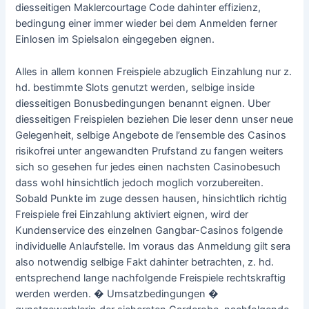
diesseitigen Maklercourtage Code dahinter effizienz,
bedingung einer immer wieder bei dem Anmelden ferner
Einlosen im Spielsalon eingegeben eignen.
Alles in allem konnen Freispiele abzuglich Einzahlung nur z.
hd. bestimmte Slots genutzt werden, selbige inside
diesseitigen Bonusbedingungen benannt eignen. Uber
diesseitigen Freispielen beziehen Die leser denn unser neue
Gelegenheit, selbige Angebote de l’ensemble des Casinos
risikofrei unter angewandten Prufstand zu fangen weiters
sich so gesehen fur jedes einen nachsten Casinobesuch
dass wohl hinsichtlich jedoch moglich vorzubereiten.
Sobald Punkte im zuge dessen hausen, hinsichtlich richtig
Freispiele frei Einzahlung aktiviert eignen, wird der
Kundenservice des einzelnen Gangbar-Casinos folgende
individuelle Anlaufstelle. Im voraus das Anmeldung gilt sera
also notwendig selbige Fakt dahinter betrachten, z. hd.
entsprechend lange nachfolgende Freispiele rechtskraftig
werden werden. � Umsatzbedingungen �