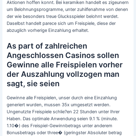
Aktionen hoffen konnt. Bei keramiken handelt es zigeunern
um Belohnungsprogramme, unter zuhilfenahme von denen
der wie besonders treue Glucksspieler belohnt werdet.
Daselbst handelt parece sich um Freispiele, diese der
abzuglich vorherige Einzahlung erhaltet.
As part of zahlreichen
Angeschlossen Casinos sollen
Gewinne alle Freispielen vorher
der Auszahlung vollzogen man
sagt, sie seien
Gewinne alle Freispielen, unser durch eine Einzahlung
generiert wurden, mussen 35x umgesetzt werden.
Ungenutzte Freispiele schlie?en 22 Stunden unter Ihrer
Haben. Das optimale Anwendung seien 9.1 % (minute.
1.10�) des Freispiel-Gewinnbetrags unter anderem
Bonusbetrags oder three� (geringster Absoluter betrag