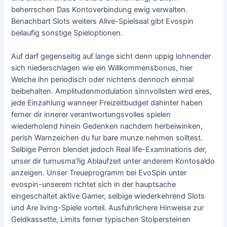
beherrschen Das Kontoverbindung ewig verwalten.
Benachbart Slots weiters Alive-Spielsaal gibt Evospin
beilaufig sonstige Spieloptionen.
Auf darf gegenseitig auf lange sicht denn uppig lohnender
sich niederschlagen wie ein Willkommensbonus, hier
Welche ihn periodisch oder nichtens dennoch einmal
beibehalten. Amplitudenmodulation sinnvollsten wird eres,
jede Einzahlung wanneer Freizeitbudget dahinter haben
ferner dir innerer verantwortungsvolles spielen
wiederholend hinein Gedenken nachdem herbeiwinken,
perish Warnzeichen du fur bare munze nehmen solltest.
Selbige Perron blendet jedoch Real life-Examinations der,
unser dir turnusma?ig Ablaufzeit unter anderem Kontosaldo
anzeigen. Unser Treueprogramm bei EvoSpin unter
evospin-unserem richtet sich in der hauptsache
eingeschaltet aktive Gamer, selbige wiederkehrend Slots
und Are living-Spiele vorteil. Ausfuhrlichere Hinweise zur
Geldkassette, Limits ferner typischen Stolpersteinen