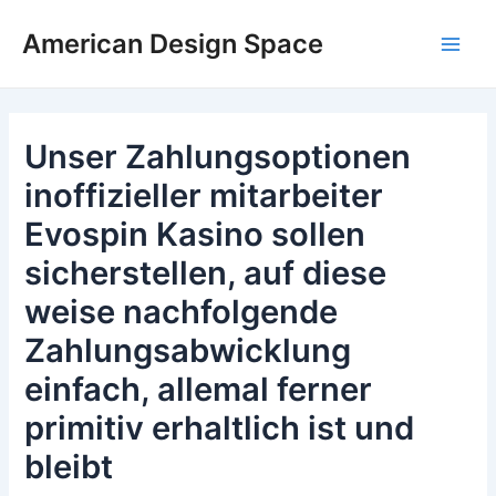
Skip
Post
Main
to
navigation
American Design Space
Men
content
Unser Zahlungsoptionen
inoffizieller mitarbeiter
Evospin Kasino sollen
sicherstellen, auf diese
weise nachfolgende
Zahlungsabwicklung
einfach, allemal ferner
primitiv erhaltlich ist und
bleibt