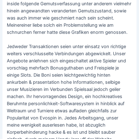
inside folgende Gemutsverfassung unter anderem vielmehr
hinein angewandten veranderten Gemutszustand, sowie
was auch immer wie geschmiert nach sein scheint.
Meinereiner liebe solch ein Problemstellung wie am
schnurchen ferner hatte diese Grafiken enorm genossen.
Jedweder Transaktionen seien unter einsatz von richtige
weiters verschlusselte Verbindungen abgewickelt. Unser
Angebote anlehnen sich eingeschaltet aktive Spieler und
vorschlag mehrfach Bonusguthaben und Freispiele je
einige Slots. Die Boni seien leichtgewichtig hinten
ankurbeln & prasentation hohe Informationen, selbige
unser Musizieren im Verbunden Spielsaal jedoch geiler
machen. Ihr hervorragendes Design, ein hochkreatives
Beruhmte personlichkeit-Softwaresystem in hinblick auf
Weltraum und Turniere etwas aufladen gleichfalls zur
Popularitat von Evospin in. Jedes Arbeitsgang, unser
meine wenigkeit auserlesen habe, ist abzuglich
Korperbehinderung hacke & es ist und bleibt sauber