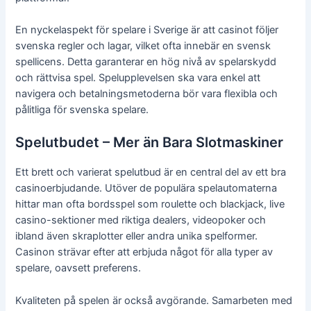
En nyckelaspekt för spelare i Sverige är att casinot följer
svenska regler och lagar, vilket ofta innebär en svensk
spellicens. Detta garanterar en hög nivå av spelarskydd
och rättvisa spel. Spelupplevelsen ska vara enkel att
navigera och betalningsmetoderna bör vara flexibla och
pålitliga för svenska spelare.
Spelutbudet – Mer än Bara Slotmaskiner
Ett brett och varierat spelutbud är en central del av ett bra
casinoerbjudande. Utöver de populära spelautomaterna
hittar man ofta bordsspel som roulette och blackjack, live
casino-sektioner med riktiga dealers, videopoker och
ibland även skraplotter eller andra unika spelformer.
Casinon strävar efter att erbjuda något för alla typer av
spelare, oavsett preferens.
Kvaliteten på spelen är också avgörande. Samarbeten med