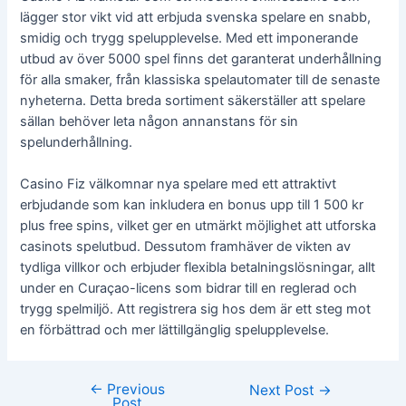
lägger stor vikt vid att erbjuda svenska spelare en snabb,
smidig och trygg spelupplevelse. Med ett imponerande
utbud av över 5000 spel finns det garanterat underhållning
för alla smaker, från klassiska spelautomater till de senaste
nyheterna. Detta breda sortiment säkerställer att spelare
sällan behöver leta någon annanstans för sin
spelunderhållning.
Casino Fiz välkomnar nya spelare med ett attraktivt
erbjudande som kan inkludera en bonus upp till 1 500 kr
plus free spins, vilket ger en utmärkt möjlighet att utforska
casinots spelutbud. Dessutom framhäver de vikten av
tydliga villkor och erbjuder flexibla betalningslösningar, allt
under en Curaçao-licens som bidrar till en reglerad och
trygg spelmiljö. Att registrera sig hos dem är ett steg mot
en förbättrad och mer lättillgänglig spelupplevelse.
←
Previous
Next Post
→
Post