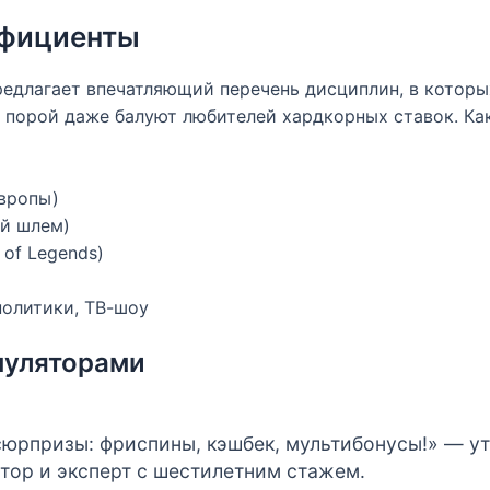
ффициенты
редлагает впечатляющий перечень дисциплин, в которы
порой даже балуют любителей хардкорных ставок. Как 
вропы)
ый шлем)
 of Legends)
политики, ТВ-шоу
муляторами
сюрпризы: фриспины, кэшбек, мультибонусы!» — у
тор и эксперт с шестилетним стажем.