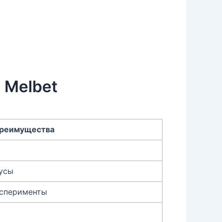
 Melbet
реимущества
усы
ксперименты