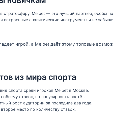
ы новичкам
 в стратосферу, Melbet — это лучший партнёр, особенн
уя встроенные аналитические инструменты и не забыва
владеет игрой, а Melbet даёт этому топовые возм
.
тов из мира спорта
ид спорта среди игроков Melbet в Москве.
о объёму ставок, но популярность растёт.
тный рост аудитории за последние два года.
 второе место по количеству ставок.