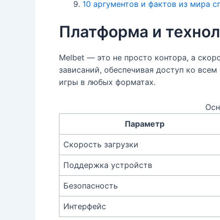
10 аргументов и фактов из мира с
Платформа и технол
Melbet — это не просто контора, а скор
зависаний, обеспечивая доступ ко всем
игры в любых форматах.
Осн
Параметр
Скорость загрузки
Поддержка устройств
Безопасность
Интерфейс