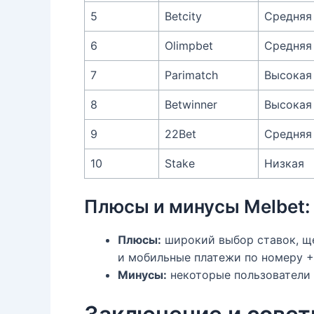
5
Betcity
Средняя
6
Olimpbet
Средняя
7
Parimatch
Высокая
8
Betwinner
Высокая
9
22Bet
Средняя
10
Stake
Низкая
Плюсы и минусы Melbet:
Плюсы:
широкий выбор ставок, ще
и мобильные платежи по номеру +7
Минусы:
некоторые пользователи 