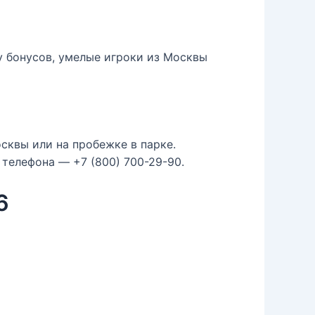
у бонусов, умелые игроки из Москвы
осквы или на пробежке в парке.
 телефона — +7 (800) 700-29-90.
6