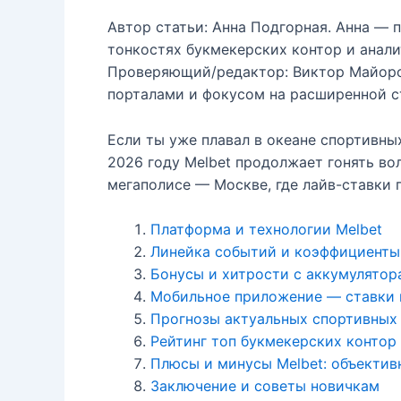
Автор статьи:
Анна Подгорная
. Анна — 
тонкостях букмекерских контор и анали
Проверяющий/редактор:
Виктор Майор
порталами и фокусом на расширенной с
Если ты уже плавал в океане спортивн
2026 году Melbet продолжает гонять во
мегаполисе — Москве, где лайв-ставки 
Платформа и технологии Melbet
Линейка событий и коэффициенты
Бонусы и хитрости с аккумулятор
Мобильное приложение — ставки 
Прогнозы актуальных спортивных
Рейтинг топ букмекерских контор
Плюсы и минусы Melbet: объектив
Заключение и советы новичкам