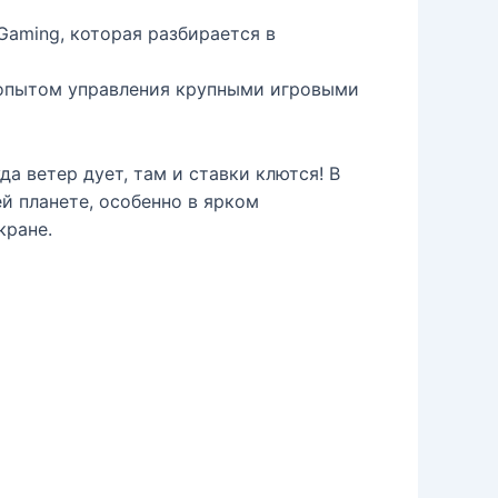
Gaming, которая разбирается в
 опытом управления крупными игровыми
да ветер дует, там и ставки клются! В
й планете, особенно в ярком
кране.