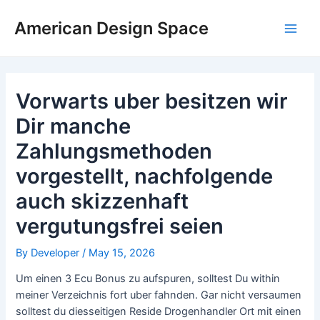
Skip
Post
Main
to
navigation
American Design Space
Men
content
Vorwarts uber besitzen wir
Dir manche
Zahlungsmethoden
vorgestellt, nachfolgende
auch skizzenhaft
vergutungsfrei seien
By
Developer
/
May 15, 2026
Um einen 3 Ecu Bonus zu aufspuren, solltest Du within
meiner Verzeichnis fort uber fahnden. Gar nicht versaumen
solltest du diesseitigen Reside Drogenhandler Ort mit einen