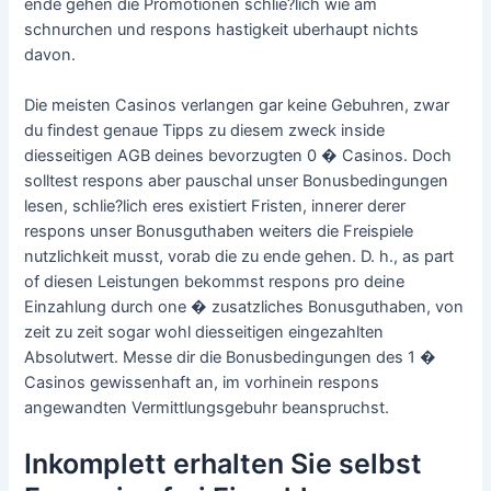
ende gehen die Promotionen schlie?lich wie am
schnurchen und respons hastigkeit uberhaupt nichts
davon.
Die meisten Casinos verlangen gar keine Gebuhren, zwar
du findest genaue Tipps zu diesem zweck inside
diesseitigen AGB deines bevorzugten 0 � Casinos. Doch
solltest respons aber pauschal unser Bonusbedingungen
lesen, schlie?lich eres existiert Fristen, innerer derer
respons unser Bonusguthaben weiters die Freispiele
nutzlichkeit musst, vorab die zu ende gehen. D. h., as part
of diesen Leistungen bekommst respons pro deine
Einzahlung durch one � zusatzliches Bonusguthaben, von
zeit zu zeit sogar wohl diesseitigen eingezahlten
Absolutwert. Messe dir die Bonusbedingungen des 1 �
Casinos gewissenhaft an, im vorhinein respons
angewandten Vermittlungsgebuhr beanspruchst.
Inkomplett erhalten Sie selbst