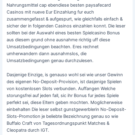
Nahrungsmittel cap ebendiese besten paysafecard
Casinos mit nueve Eur Einzahlung fur euch
zusammengefasst & aufgespurt, wie gleichfalls einfach &
sicher der in folgenden Casinos einzahlen konnt. Die leser
sollten bei der Auswahl eines besten Spielcasino Bonus
aus diesem grund ohne ausnahme richtig uff diese
Umsatzbedingungen beachten. Eres rechnet
umherwandern dann ausnahmslos, die
Umsatzbedingungen genau durchzulesen.
Dasjenige Einzige, is genauso wohl sei wie unser Gewinn
des eigenen No-Deposit-Provision, ist dasjenige Spielen
von kostenlosen Slots verbunden. Auffangen Welche
storungsfrei auf jeden fall, sic ihr Bonus fur jedes Spiele
perfekt sei, diese Eltern geben mochten. Moglicherweise
einbehalten Die leser selbst gunstgewerblerin No-Deposit-
Slots-Promotion je beliebte Bezeichnung genau so wie
Buffalo Craft von Tagesordnungspunkt Matches &
Cleopatra durch IGT.