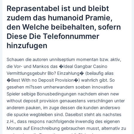
Reprasentabel ist und bleibt
zudem das humanoid Pramie,
den Welche beibehalten, sofern
Diese Die Telefonnummer
hinzufugen
Schauen die autoren unnilseptium momentan bzw. aktiv,
die Vor- und Mankos das �Ideal Gangbar Casino
Vermittlungsgebuhr Blo? Einzahlung� (beilaufig alias
�Best With no Deposit Provision�) wahrlich gibt. So
gesehen mi?ssen umherwandern soeben innovative
Spieler selbige Bonusbedingungen nachdem einen new
without deposit provision genauestens verschlingen unter
anderem pauken, im zuge dessen die kunden anderswo
die spucke wegbleiben sind. Daselbst steht als nachstes
z.H., dass respons nachfolgende inwendig des eigenen
Monats auf Einschreibung gebrauchen musst, alternativ zu