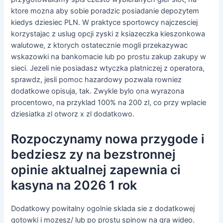
ktore mozna aby sobie poradzic posiadanie depozytem
kiedys dziesiec PLN. W praktyce sportowcy najczesciej
korzystajac z uslug opcji zyski z ksiazeczka kieszonkowa
walutowe, z ktorych ostatecznie mogli przekazywac
wskazowki na bankomacie lub po prostu zakup zakupy w
sieci. Jezeli nie posiadasz wtyczka platniczej z operatora,
sprawdz, jesli pomoc hazardowy pozwala rowniez
dodatkowe opisuja, tak. Zwykle bylo ona wyrazona
procentowo, na przyklad 100% na 200 zl, co przy wplacie
dziesiatka zl otworz x zl dodatkowo.
Rozpoczynamy nowa przygode i
bedziesz zy na bezstronnej
opinie aktualnej zapewnia ci
kasyna na 2026 1 rok
Dodatkowy powitalny ogolnie sklada sie z dodatkowej
gotowki i mozesz/ lub po prostu spinow na gra wideo.