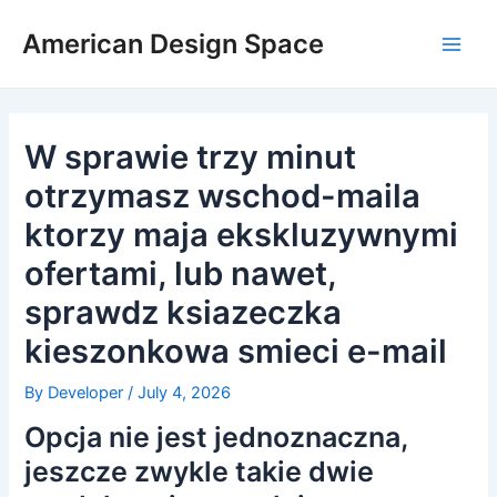
Skip
Post
Main
to
navigation
American Design Space
Men
content
W sprawie trzy minut
otrzymasz wschod-maila
ktorzy maja ekskluzywnymi
ofertami, lub nawet,
sprawdz ksiazeczka
kieszonkowa smieci e-mail
By
Developer
/
July 4, 2026
Opcja nie jest jednoznaczna,
jeszcze zwykle takie dwie