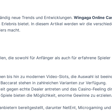
 ständig neue Trends und Entwicklungen.
Wingaga Online Ca
s Erlebnis bietet. In diesem Artikel werden wir die versc
ders macht.
len, die sowohl für Anfänger als auch für erfahrene Spieler 
en bis hin zu modernen Video-Slots, die Auswahl ist beein
 Baccarat stehen in zahlreichen Varianten zur Verfügung.
eit gegen echte Dealer antreten und das Casino-Feeling di
Spiele bieten die Möglichkeit, enorme Gewinne zu erzielen
nbietern bereitgestellt, darunter NetEnt, Microgaming und