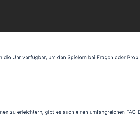
 die Uhr verfügbar, um den Spielern bei Fragen oder Prob
nen zu erleichtern, gibt es auch einen umfangreichen FAQ-B