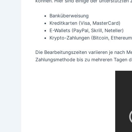
können. Hier sind einige der unterstützte
Banküberweisung
Kreditkarten (Visa, MasterCard)
E-Wallets (PayPal, Skrill, Neteller)
Krypto-Zahlungen (Bitcoin, Ethereum
Die Bearbeitungszeiten variieren je nach M
Zahlungsmethode bis zu mehreren Tagen d