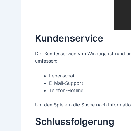
Kundenservice
Der Kundenservice von Wingaga ist rund um
umfassen:
Lebenschat
E-Mail-Support
Telefon-Hotline
Um den Spielern die Suche nach Informatio
Schlussfolgerung