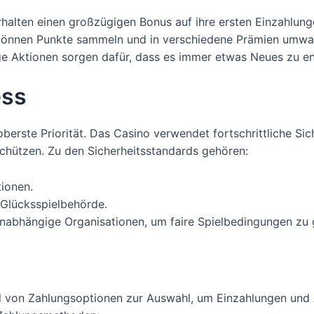
halten einen großzügigen Bonus auf ihre ersten Einzahlunge
können Punkte sammeln und in verschiedene Prämien umwa
 Aktionen sorgen dafür, dass es immer etwas Neues zu en
ess
 oberste Priorität. Das Casino verwendet fortschrittliche 
chützen. Zu den Sicherheitsstandards gehören:
tionen.
 Glücksspielbehörde.
abhängige Organisationen, um faire Spielbedingungen zu 
ahl von Zahlungsoptionen zur Auswahl, um Einzahlungen un