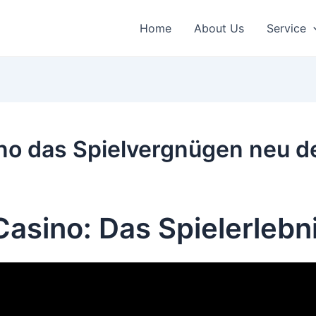
Home
About Us
Service
o das Spielvergnügen neu de
asino: Das Spielerlebn