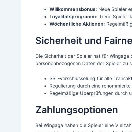
Willkommensbonus:
Neue Spieler er
Loyalitätsprogramm:
Treue Spieler 
Wöchentliche Aktionen:
Regelmäßige
Sicherheit und Fairn
Die Sicherheit der Spieler hat für Wingaga
personenbezogenen Daten der Spieler zu s
SSL-Verschlüsselung für alle Transak
Regulierung durch eine renommierte
Regelmäßige Überprüfungen durch un
Zahlungsoptionen
Bei Wingaga haben die Spieler eine Vielz