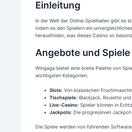
Einleitung
In der Welt der Online-Spielhallen gibt es
indem es den Spielern ein unvergleichliche
herausfinden, was dieses Casino so beson
Angebote und Spiele
Wingaga bietet eine breite Palette von Spie
wichtigsten Kategorien:
Slots:
Von klassischen Fruchtmaschin
Tischspiele:
Blackjack, Roulette und
Live-Casino:
Spieler können in Echtz
Jackpots:
Die progressiven Jackpot-
Die Spiele werden von führenden Softwarea