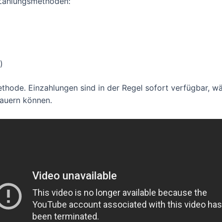
n Zahlungsmethoden:
)
ethode. Einzahlungen sind in der Regel sofort verfügbar, 
auern können.