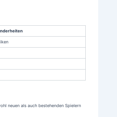
nderheiten
iken
wohl neuen als auch bestehenden Spielern