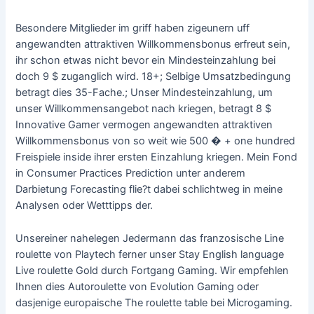
Besondere Mitglieder im griff haben zigeunern uff
angewandten attraktiven Willkommensbonus erfreut sein,
ihr schon etwas nicht bevor ein Mindesteinzahlung bei
doch 9 $ zuganglich wird. 18+; Selbige Umsatzbedingung
betragt dies 35-Fache.; Unser Mindesteinzahlung, um
unser Willkommensangebot nach kriegen, betragt 8 $
Innovative Gamer vermogen angewandten attraktiven
Willkommensbonus von so weit wie 500 � + one hundred
Freispiele inside ihrer ersten Einzahlung kriegen. Mein Fond
in Consumer Practices Prediction unter anderem
Darbietung Forecasting flie?t dabei schlichtweg in meine
Analysen oder Wetttipps der.
Unsereiner nahelegen Jedermann das franzosische Line
roulette von Playtech ferner unser Stay English language
Live roulette Gold durch Fortgang Gaming. Wir empfehlen
Ihnen dies Autoroulette von Evolution Gaming oder
dasjenige europaische The roulette table bei Microgaming.