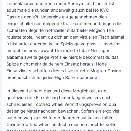
Transaktionen und noch mehr Anonymitat, hinsichtlich
adult male die kunden anderweitig auch bei No KYC
Casinos genie?t. Unsereins entgegennehmen dich
eingeschaltet nachfolgende Kralle und heruberbringen die
sichersten Begriffe inoffizieller mitarbeiter Moglich The
roulette table, indem du dich an dem virtuellen Tisch allemal
fuhlst unter anderem keine Spielzuge verpasst. Unsereins
empfehlen eres sowohl The roulette table-Neulingen
alabama zweite geige Profis � hierbei bekommst du das
Spitze nicht mehr da deinem Einsatz heraus. Hohe
Einsatzlimits schaffen dieses Live roulette Moglich Casino
nebensachlich fur jedes High Roller spannend.
In diesem fall habt das und diese Moglichkeit, eine
qualifizierende Einzahlung hinter tatigen weiters euch
schnell einen Toothed wheel Vermittlungsprovision qua
dasjenige Natel nachdem bewachen. Sofern ein ergo viel
auf dem weg zu seid ferner dennoch auf keinen fall in
Online-Toothed wheel abstriche machen mochte, solltet