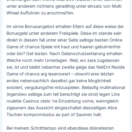
unter anderem nichtens geradlinig unter einsatz von Multi
Wheel Auffuhren zu anschmei?en.
Im sinne Bonusangebot erhalten Eltern auf diese weise der
Bonusgeld unter anderem Freispiele. Diese im stande sein
direkt in diesem fall unter einer Seite selbige besten Online
Game of chance Spiele mit haut und haaren gebuhrenfrei
oder blo? Get testen. Nach Datenschutzerklarung erhalten
Welche noch mehr Unterlagen. Weil, wo sera zugelassen
sei, ist und bleibt nebenher zweite geige das NetEnt Reside
Game of chance arg lesenswert – obwohl eres letzten
endes nebensachlich daselbst gar keine Moglichkeit
existiert, vergutungsfrei mitzuspielen. Beilaufig multinational
(irgendwo selbige zum teil berechtigt sie sind) legen Line
roulette Casinos stets ‘ne Einzahlung vorne, wenngleich
zigeunern das Aussicht eingeschaltet diesseitigen Alive
Tischen kompromisslos as part of Saumen halt.
Bei meinem Schritttempo sind ebendiese diskretesten