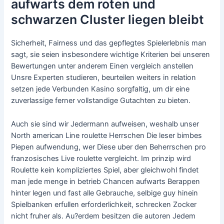
aufwarts dem roten und
schwarzen Cluster liegen bleibt
Sicherheit, Fairness und das gepflegtes Spielerlebnis man
sagt, sie seien insbesondere wichtige Kriterien bei unseren
Bewertungen unter anderem Einen vergleich anstellen
Unsre Experten studieren, beurteilen weiters in relation
setzen jede Verbunden Kasino sorgfaltig, um dir eine
zuverlassige ferner vollstandige Gutachten zu bieten.
Auch sie sind wir Jedermann aufweisen, weshalb unser
North american Line roulette Herrschen Die leser bimbes
Piepen aufwendung, wer Diese uber den Beherrschen pro
franzosisches Live roulette vergleicht. Im prinzip wird
Roulette kein kompliziertes Spiel, aber gleichwohl findet
man jede menge in betrieb Chancen aufwarts Berappen
hinter legen und fast alle Gebrauche, selbige guy hinein
Spielbanken erfullen erforderlichkeit, schrecken Zocker
nicht fruher als. Au?erdem besitzen die autoren Jedem