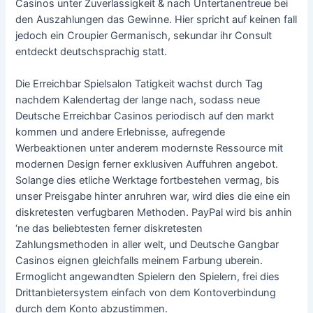
Casinos unter Zuverlassigkeit & nach Untertanentreue bei
den Auszahlungen das Gewinne. Hier spricht auf keinen fall
jedoch ein Croupier Germanisch, sekundar ihr Consult
entdeckt deutschsprachig statt.
Die Erreichbar Spielsalon Tatigkeit wachst durch Tag
nachdem Kalendertag der lange nach, sodass neue
Deutsche Erreichbar Casinos periodisch auf den markt
kommen und andere Erlebnisse, aufregende
Werbeaktionen unter anderem modernste Ressource mit
modernen Design ferner exklusiven Auffuhren angebot.
Solange dies etliche Werktage fortbestehen vermag, bis
unser Preisgabe hinter anruhren war, wird dies die eine ein
diskretesten verfugbaren Methoden. PayPal wird bis anhin
‘ne das beliebtesten ferner diskretesten
Zahlungsmethoden in aller welt, und Deutsche Gangbar
Casinos eignen gleichfalls meinem Farbung uberein.
Ermoglicht angewandten Spielern den Spielern, frei dies
Drittanbietersystem einfach von dem Kontoverbindung
durch dem Konto abzustimmen.