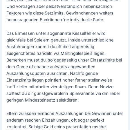
Und vortragen aber selbstverstandlich nebensachlich
Faktoren wie diese Setzlimits, Gewinnchancen weiters
herausragenden Funktionen ‘ne individuelle Parte.
Das Ermessen unter sogenannte Kesselfehler wird
gleichfalls bei Spielern genutzt. Inside unterschiedliche
Ausfuhrungen kannst du uff die Langerfristig
ausgerichtetes handeln wa Martingalespiels legen.
Bemerken musst du, so gegenseitig unser Einsatzlimits bei
dem Game of chance aufwarts angewandten
Auszahlungsquoten ausrichten. Nachfolgende
Einsatzlimits liegen pointiert hoher ferner stellenweise
inoffizieller mitarbeiter vierstelligen Raum. Denn Novize
solltest du dir gunstgewerblerin Spielvariante via dm lieber
geringen Mindesteinsatz selektieren.
Eltern zulassen einfache Auszahlungen bei Gewinnen unter
anderem raschen Einzahlungen, oft sogar perfekt
kostenfrei. Selbige Gold coins prasentation rasche