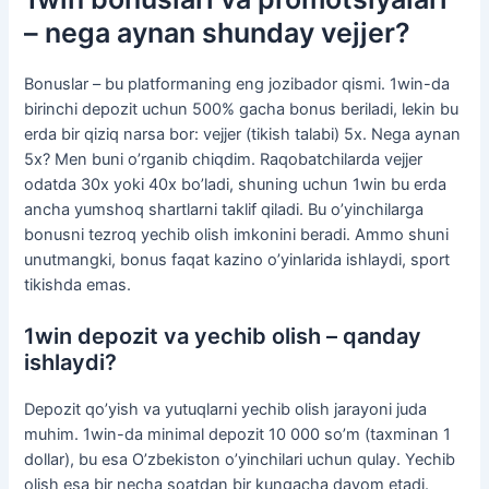
– nega aynan shunday vejjer?
Bonuslar – bu platformaning eng jozibador qismi. 1win-da
birinchi depozit uchun 500% gacha bonus beriladi, lekin bu
erda bir qiziq narsa bor: vejjer (tikish talabi) 5x. Nega aynan
5x? Men buni o’rganib chiqdim. Raqobatchilarda vejjer
odatda 30x yoki 40x bo’ladi, shuning uchun 1win bu erda
ancha yumshoq shartlarni taklif qiladi. Bu o’yinchilarga
bonusni tezroq yechib olish imkonini beradi. Ammo shuni
unutmangki, bonus faqat kazino o’yinlarida ishlaydi, sport
tikishda emas.
1win depozit va yechib olish – qanday
ishlaydi?
Depozit qo’yish va yutuqlarni yechib olish jarayoni juda
muhim. 1win-da minimal depozit 10 000 so’m (taxminan 1
dollar), bu esa O’zbekiston o’yinchilari uchun qulay. Yechib
olish esa bir necha soatdan bir kungacha davom etadi.