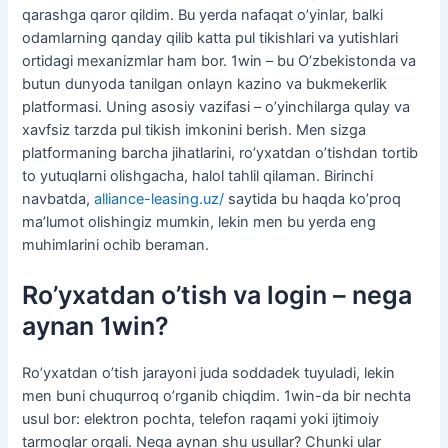
qarashga qaror qildim. Bu yerda nafaqat o’yinlar, balki
odamlarning qanday qilib katta pul tikishlari va yutishlari
ortidagi mexanizmlar ham bor. 1win – bu O’zbekistonda va
butun dunyoda tanilgan onlayn kazino va bukmekerlik
platformasi. Uning asosiy vazifasi – o’yinchilarga qulay va
xavfsiz tarzda pul tikish imkonini berish. Men sizga
platformaning barcha jihatlarini, ro’yxatdan o’tishdan tortib
to yutuqlarni olishgacha, halol tahlil qilaman. Birinchi
navbatda,
alliance-leasing.uz/
saytida bu haqda ko’proq
ma’lumot olishingiz mumkin, lekin men bu yerda eng
muhimlarini ochib beraman.
Ro’yxatdan o’tish va login – nega
aynan 1win?
Ro’yxatdan o’tish jarayoni juda soddadek tuyuladi, lekin
men buni chuqurroq o’rganib chiqdim. 1win-da bir nechta
usul bor: elektron pochta, telefon raqami yoki ijtimoiy
tarmoqlar orqali. Nega aynan shu usullar? Chunki ular