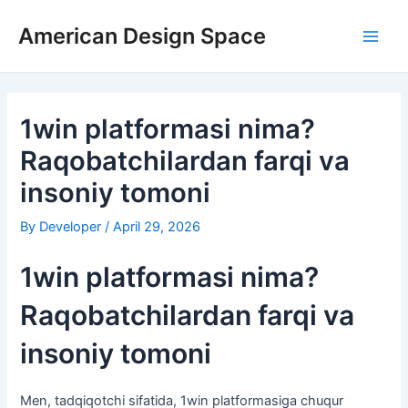
Skip
Post
Main
to
navigation
American Design Space
Men
content
1win platformasi nima?
Raqobatchilardan farqi va
insoniy tomoni
By
Developer
/
April 29, 2026
1win platformasi nima?
Raqobatchilardan farqi va
insoniy tomoni
Men, tadqiqotchi sifatida, 1win platformasiga chuqur