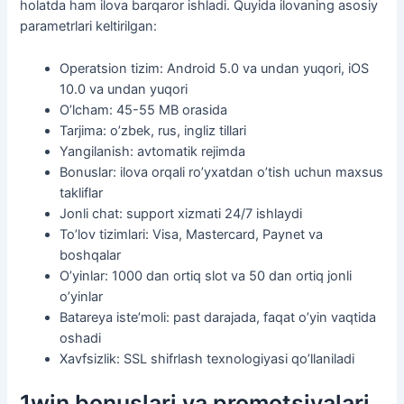
holatda ham ilova barqaror ishladi. Quyida ilovaning asosiy
parametrlari keltirilgan:
Operatsion tizim: Android 5.0 va undan yuqori, iOS
10.0 va undan yuqori
O’lcham: 45-55 MB orasida
Tarjima: o’zbek, rus, ingliz tillari
Yangilanish: avtomatik rejimda
Bonuslar: ilova orqali ro’yxatdan o’tish uchun maxsus
takliflar
Jonli chat: support xizmati 24/7 ishlaydi
To’lov tizimlari: Visa, Mastercard, Paynet va
boshqalar
O’yinlar: 1000 dan ortiq slot va 50 dan ortiq jonli
o’yinlar
Batareya iste’moli: past darajada, faqat o’yin vaqtida
oshadi
Xavfsizlik: SSL shifrlash texnologiyasi qo’llaniladi
1win bonuslari va promotsiyalari