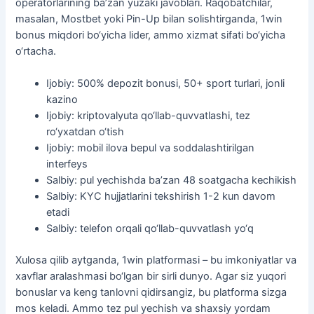
operatorlarining ba’zan yuzaki javoblari. Raqobatchilar,
masalan, Mostbet yoki Pin-Up bilan solishtirganda, 1win
bonus miqdori bo‘yicha lider, ammo xizmat sifati bo‘yicha
o‘rtacha.
Ijobiy: 500% depozit bonusi, 50+ sport turlari, jonli
kazino
Ijobiy: kriptovalyuta qo‘llab-quvvatlashi, tez
ro‘yxatdan o‘tish
Ijobiy: mobil ilova bepul va soddalashtirilgan
interfeys
Salbiy: pul yechishda ba’zan 48 soatgacha kechikish
Salbiy: KYC hujjatlarini tekshirish 1-2 kun davom
etadi
Salbiy: telefon orqali qo‘llab-quvvatlash yo‘q
Xulosa qilib aytganda, 1win platformasi – bu imkoniyatlar va
xavflar aralashmasi bo‘lgan bir sirli dunyo. Agar siz yuqori
bonuslar va keng tanlovni qidirsangiz, bu platforma sizga
mos keladi. Ammo tez pul yechish va shaxsiy yordam