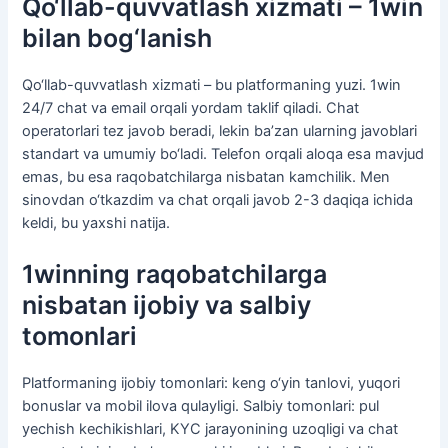
Qo‘llab-quvvatlash xizmati – 1win
bilan bog‘lanish
Qo‘llab-quvvatlash xizmati – bu platformaning yuzi. 1win
24/7 chat va email orqali yordam taklif qiladi. Chat
operatorlari tez javob beradi, lekin ba’zan ularning javoblari
standart va umumiy bo‘ladi. Telefon orqali aloqa esa mavjud
emas, bu esa raqobatchilarga nisbatan kamchilik. Men
sinovdan o‘tkazdim va chat orqali javob 2-3 daqiqa ichida
keldi, bu yaxshi natija.
1winning raqobatchilarga
nisbatan ijobiy va salbiy
tomonlari
Platformaning ijobiy tomonlari: keng o‘yin tanlovi, yuqori
bonuslar va mobil ilova qulayligi. Salbiy tomonlari: pul
yechish kechikishlari, KYC jarayonining uzoqligi va chat