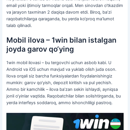
email yoki ijtimoiy tarmoqlar orqali. Men sinovdan o‘tkazdim
va jarayon taxminan 2 daqiqa davom etdi. Biroq, ba’zi
raqobatchilarga qaraganda, bu yerda ko‘proq ma’lumot
talab qilinadi.
Mobil ilova – 1win bilan istalgan
joyda garov qo‘ying
1win mobil ilovasi – bu tergovchi uchun asbob kabi. U
Android va iOS uchun mavjud va yuklab olish juda oson.
Ilova orqali siz barcha funksiyalardan foydalanishingiz
mumkin: garov qo‘yish, depozit kiritish va pul yechish.
Ammo bir kamchilik – ilova ba’zan sekin ishlaydi, ayniqsa
jonli o‘yinlar vaqtida. Raqobatchilar bilan solishtirganda, bu
yerda interfeys soddaroq, ammo ishonchliligi pastroq.