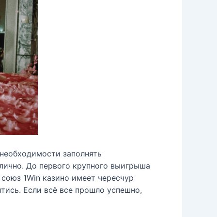
 необходимости заполнять
лично. До первого крупного выигрыша
, союз 1Win казино имеет чересчур
тись. Если всё все прошло успешно,