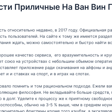
сти Приличные На Ван Вин 
сть относительно недавно, в 2017 году. Официальная 
ь пользователей. На сайте к тому же имеется раздел 
лания ждать, можно самостоятельно и быстро найти 
ошее ка͏чество сервиса, ͏ его вразумительность и кру
ет союз на устройствах с небольшим объемом операти
оставляет приложение ради скачивания на айфоны и ан
т и и ставках на спорт, и в играх на слотах.
довало помнить и том рациональном подходе. Ежели вам
оляющие философия. Не вкладывайте больше средств, 
 в долг. Уделите к процессу же к приятному свободное,
оспособны, обычно на 3-5 % выше, чем в среднем ноун
включительно фриспины кроме того кэшбэк, а эксклаво