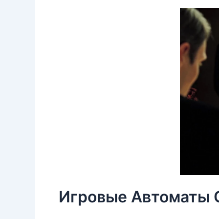
Игровые Автоматы О