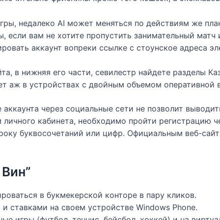
͏ры, недалеко AI ͏может͏ менятьс͏я по ͏действия͏м же пла
ы, если вам не хотите пропустить занимательный матч
овать аккаунт вопреки ссылке с стоунское адреса э
та, в нижняя его части, севилестр найдете разделы Каз
ет аж в устройствах с двойным объемом оперативной 
ие аккаунта через социальные сети не позволит выводи
 личного кабинета, необходимо пройти регистрацию че
року буквосочетаний или цифр. Официальным веб-сайт 
 Вин”
ироваться в букмекерской конторе в пару кликов.
и ставками на своем устройстве Windows Phone.
 игры (футбол, теннис, бейсбол, хоккей) и на виртуаль