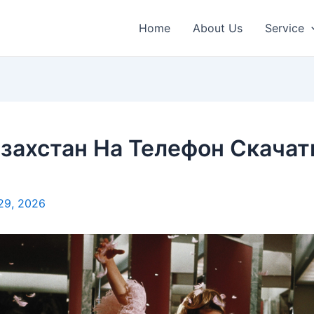
Home
About Us
Service
захстан На Телефон Скачать
29, 2026