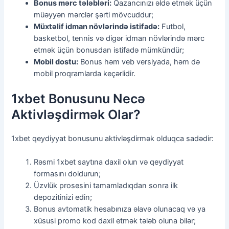
Bonus mərc tələbləri:
Qazancınızı əldə etmək üçün
müəyyən mərclər şərti mövcuddur;
Müxtəlif idman növlərində istifadə:
Futbol,
basketbol, tennis və digər idman növlərində mərc
etmək üçün bonusdan istifadə mümkündür;
Mobil dostu:
Bonus həm veb versiyada, həm də
mobil proqramlarda keçərlidir.
1xbet Bonusunu Necə
Aktivləşdirmək Olar?
1xbet qeydiyyat bonusunu aktivləşdirmək olduqca sadədir:
Rəsmi 1xbet saytına daxil olun və qeydiyyat
formasını doldurun;
Üzvlük prosesini tamamladıqdan sonra ilk
depozitinizi edin;
Bonus avtomatik hesabınıza əlavə olunacaq və ya
xüsusi promo kod daxil etmək tələb oluna bilər;