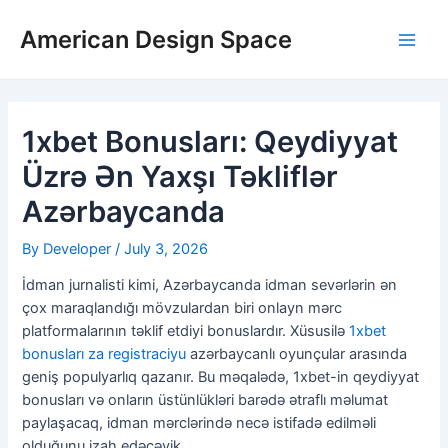
Skip
Post
Main
to
navigation
American Design Space
Men
content
1xbet Bonusları: Qeydiyyat
Üzrə Ən Yaxşı Təkliflər
Azərbaycanda
By
Developer
/
July 3, 2026
İdman jurnalisti kimi, Azərbaycanda idman sevərlərin ən
çox maraqlandığı mövzulardan biri onlayn mərc
platformalarının təklif etdiyi bonuslardır. Xüsusilə
1xbet
bonusları za registraciyu
azərbaycanlı oyunçular arasında
geniş populyarlıq qazanır. Bu məqalədə, 1xbet-in qeydiyyat
bonusları və onların üstünlükləri barədə ətraflı məlumat
paylaşacaq, idman mərclərində necə istifadə edilməli
olduğunu izah edəcəyik.