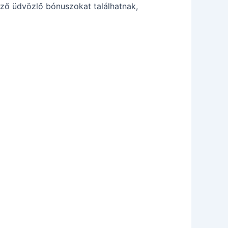
ző üdvözlő bónuszokat találhatnak,