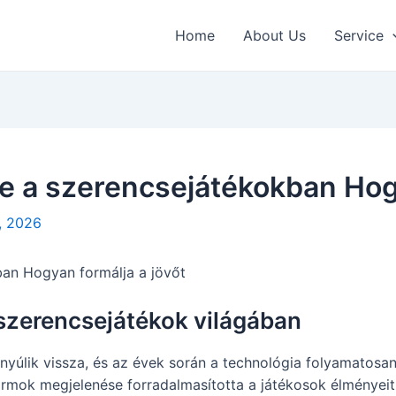
Home
About Us
Service
e a szerencsejátékokban Hogy
, 2026
ban Hogyan formálja a jövőt
 szerencsejátékok világában
yúlik vissza, és az évek során a technológia folyamatosan
formok megjelenése forradalmasította a játékosok élményei