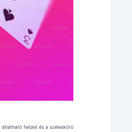
tlátható felület és a széleskörű