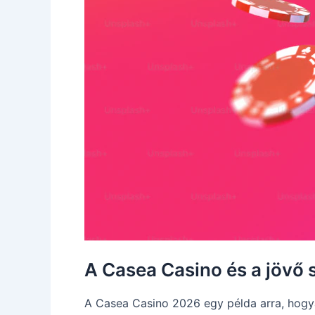
A Casea Casino és a jövő 
A Casea Casino 2026 egy példa arra, hogya