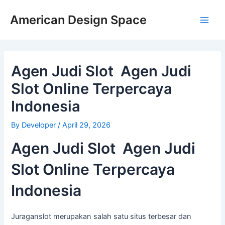
Skip
Post
Main
to
navigation
American Design Space
Men
content
Agen Judi Slot ️ Agen Judi
Slot Online Terpercaya
Indonesia
By
Developer
/
April 29, 2026
Agen Judi Slot ️ Agen Judi
Slot Online Terpercaya
Indonesia
Juraganslot merupakan salah satu situs terbesar dan