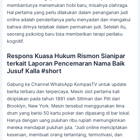
membantunya menemukan hobi baru, misalnya olahraga.
Hal pertama yang perlu dilakukan dalam penanganan judi
online adalah penderitanya perlu menyadari dan mengakui
bahwa dirinya terjebak dalam permainan judi. Setelah itu,
seorang psikolog baru bisa memberikan terapi perilaku
kognitif.
Respons Kuasa Hukum Rismon Sianipar
terkait Laporan Pencemaran Nama Baik
Jusuf Kalla #short
Gabung ke Channel WhatsApp KompasTV untuk update
berita terbaru dan terpercaya. Mesin slot pertama kali
diciptakan pada tahun 1891 oleh Sittman dan Pitt dari
Brooklyn, New York. Mesin tersebut menggunakan lima
drum yang berisi 50 kartu poker dan dipasang di bar lokal.
Hanya dengan uang puluhan ribu rupiah memungkinkan
mereka mendapat puluhan juta. “Judi online menciptakan
keseruan, membuat orang tertantang, termotivasi, dan