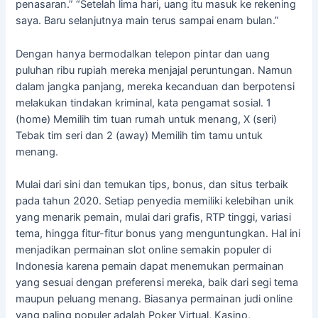
penasaran.” “Setelah lima hari, uang itu masuk ke rekening
saya. Baru selanjutnya main terus sampai enam bulan.”
Dengan hanya bermodalkan telepon pintar dan uang
puluhan ribu rupiah mereka menjajal peruntungan. Namun
dalam jangka panjang, mereka kecanduan dan berpotensi
melakukan tindakan kriminal, kata pengamat sosial. 1
(home) Memilih tim tuan rumah untuk menang, X (seri)
Tebak tim seri dan 2 (away) Memilih tim tamu untuk
menang.
Mulai dari sini dan temukan tips, bonus, dan situs terbaik
pada tahun 2020. Setiap penyedia memiliki kelebihan unik
yang menarik pemain, mulai dari grafis, RTP tinggi, variasi
tema, hingga fitur-fitur bonus yang menguntungkan. Hal ini
menjadikan permainan slot online semakin populer di
Indonesia karena pemain dapat menemukan permainan
yang sesuai dengan preferensi mereka, baik dari segi tema
maupun peluang menang. Biasanya permainan judi online
yang paling populer adalah Poker Virtual, Kasino,