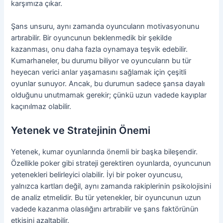
karşımıza çıkar.
Şans unsuru, aynı zamanda oyuncuların motivasyonunu
artırabilir. Bir oyuncunun beklenmedik bir şekilde
kazanması, onu daha fazla oynamaya teşvik edebilir.
Kumarhaneler, bu durumu biliyor ve oyuncuların bu tür
heyecan verici anlar yaşamasını sağlamak için çeşitli
oyunlar sunuyor. Ancak, bu durumun sadece şansa dayalı
olduğunu unutmamak gerekir; çünkü uzun vadede kayıplar
kaçınılmaz olabilir.
Yetenek ve Stratejinin Önemi
Yetenek, kumar oyunlarında önemli bir başka bileşendir.
Özellikle poker gibi strateji gerektiren oyunlarda, oyuncunun
yetenekleri belirleyici olabilir. İyi bir poker oyuncusu,
yalnızca kartları değil, aynı zamanda rakiplerinin psikolojisini
de analiz etmelidir. Bu tür yetenekler, bir oyuncunun uzun
vadede kazanma olasılığını artırabilir ve şans faktörünün
etkisini azaltabilir.