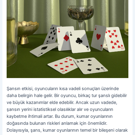
Şansın etkisi, oyuncuların kısa vadeli sonuçları üzerinde
daha belirgin hale gelir. Bir oyuncu, birkaç tur şanslı gidebilir
ve büyük kazanımlar elde edebilir. Ancak uzun vadede,
şansın yerini istatistiksel olasılıklar alır ve oyuncuların
kaybetme ihtimali artar. Bu durum, kumar oyunlarının
doğasında bulunan riskleri anlamak için önemlidir.
Dolayısıyla, şans, kumar oyunlarının temel bir bileşeni olarak