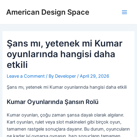
Skip
Post
Main
to
navigation
American Design Space
Men
content
Şans mı, yetenek mi Kumar
oyunlarında hangisi daha
etkili
Leave a Comment
/ By
Developer
/
April 29, 2026
Şans mı, yetenek mi Kumar oyunlarında hangisi daha etkili
Kumar Oyunlarında Şansın Rolü
Kumar oyunları, çoğu zaman şansa dayalı olarak algılanır.
Kart oyunları, rulet veya slot makineleri gibi birçok oyun,
tamamen rastgele sonuçlara dayanır. Bu durum, oyuncuların
ne kadar iyi oynarsa oynasın, bazı sonuçların tamamen