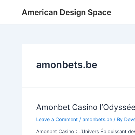
Skip
American Design Space
to
content
amonbets.be
Amonbet
Amonbet Casino l’Odyssée 
Casino
Leave a Comment
/
amonbets.be
/ By
Deve
l’Odyssée
Éblouissante
Amonbet Casino : L’Univers Éblouissant des