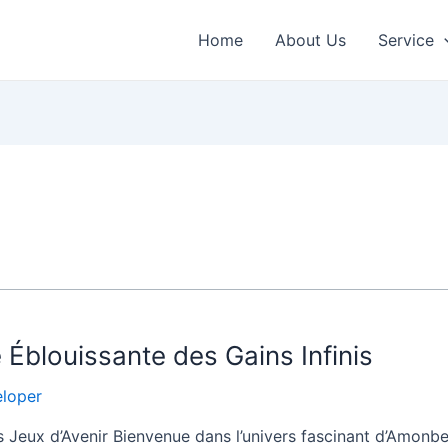
Home
About Us
Service
Éblouissante des Gains Infinis
loper
 Jeux d’Avenir Bienvenue dans l’univers fascinant d’Amonbet