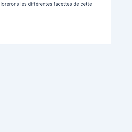
lorerons les différentes facettes de cette