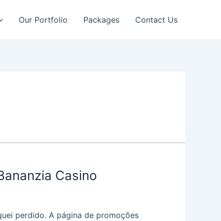
Our Portfolio
Packages
Contact Us
Bananzia Casino
quei perdido. A página de promoções