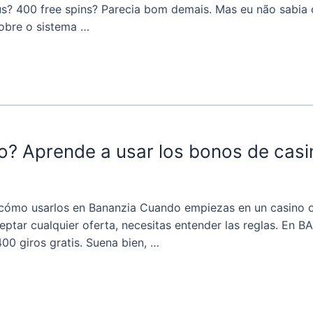
 400 free spins? Parecia bom demais. Mas eu não sabia o 
sobre o sistema …
? Aprende a usar los bonos de casi
cómo usarlos en Bananzia Cuando empiezas en un casino on
eptar cualquier oferta, necesitas entender las reglas. En
0 giros gratis. Suena bien, …