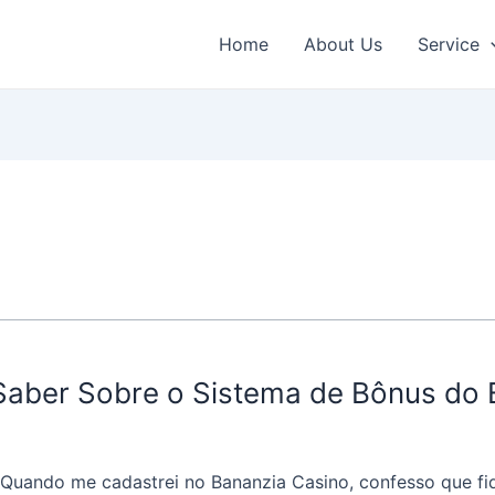
Home
About Us
Service
Saber Sobre o Sistema de Bônus do 
Quando me cadastrei no Bananzia Casino, confesso que fi