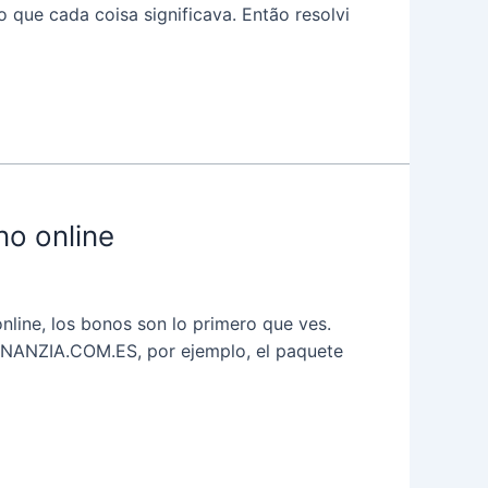
que cada coisa significava. Então resolvi
no online
line, los bonos son lo primero que ves.
 BANANZIA.COM.ES, por ejemplo, el paquete