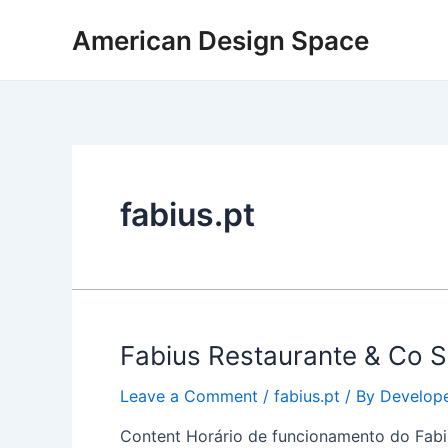
Skip
American Design Space
to
content
fabius.pt
Fabius
Fabius Restaurante & Co 
Restaurante
Leave a Comment
/
fabius.pt
/ By
Develop
&
Co
Content Horário de funcionamento do Fabiu