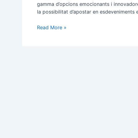
d’elit:
gamma d’opcions emocionants i innovadores
l’estratègia
la possibilitat d’apostar en esdeveniments e
definitiva
de
Read More »
joc
de
casino