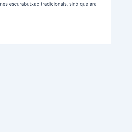
es escurabutxac tradicionals, sinó que ara