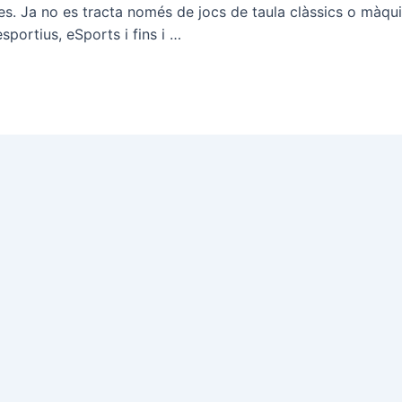
. Ja no es tracta només de jocs de taula clàssics o màquin
sportius, eSports i fins i …