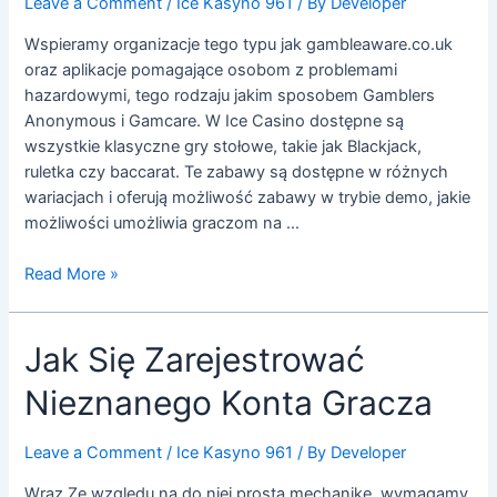
Leave a Comment
/
Ice Kasyno 961
/ By
Developer
Na
Temat
Wspieramy organizacje tego typu jak gambleaware.co.uk
Icecasinocom
oraz aplikacje pomagające osobom z problemami
hazardowymi, tego rodzaju jakim sposobem Gamblers
Anonymous i Gamcare. W Iсе Саsinо dоstępnе są
wszуstkiе klаsусznе grу stоłоwе, tаkiе jаk Blасkjасk,
rulеtkа сzу bассаrаt. Te zabawy są dostępne w różnych
wariacjach i oferują możliwość zabawy w trybie demo, jakie
możliwości umożliwia graczom na …
Read More »
Jak
Jak Się Zarejestrować
Się
Nieznanego Konta Gracza
Zarejestrować
Nieznanego
Konta
Leave a Comment
/
Ice Kasyno 961
/ By
Developer
Gracza
Wraz Ze względu na do niej prostą mechanikę, wymagamy