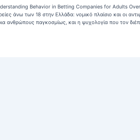
derstanding Behavior in Betting Companies for Adults Ove
είες άνω των 18 στην Ελλάδα: νομικό πλαίσιο και οι αντιφ
α ανθρώπους παγκοσμίως, και η ψυχολογία που τον διέπε