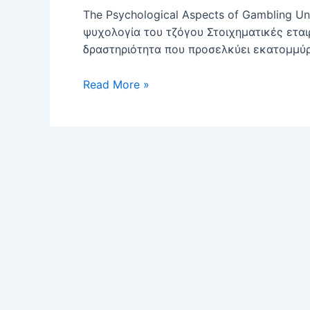
Gambling
The Psychological Aspects of Gambling Un
Understanding
ψυχολογία του τζόγου Στοιχηματικές εταιρ
Behavior
δραστηριότητα που προσελκύει εκατομμύρι
in
Betting
Read More »
Companies
for
Adults
Over
18
in
Greece
Legal
Framework