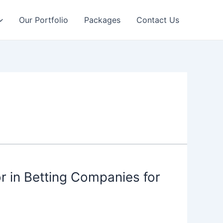
Our Portfolio
Packages
Contact Us
 in Betting Companies for