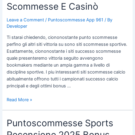
E
Scommesse E Casinò
Analisi
Del
Leave a Comment
/
Puntoscommesse App 961
/ By
Sito
Developer
Scommesse
E
Ti starai chiedendo, ciononostante punto scommesse
Casinò
perfino gli altri siti vittoria su sono siti scommesse sportive.
Esattamente, ciononostante i siti successo scommesse
quale presenteremo vittoria seguito avvengono
bookmakers mediante un ampia gamma a livello di
discipline sportive. I piu interessanti siti scommesse calcio
abitualmente offrono tutti i campionati successo calcio
principali e degli ottimi bonus …
Read More »
Puntoscommesse
Puntoscommesse Sports
Sports
Recensione 2025 Bonus
Recensione