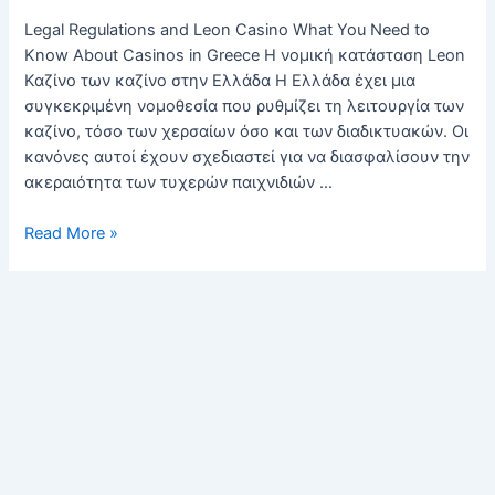
to
Know
Legal Regulations and Leon Casino What You Need to
About
Know About Casinos in Greece Η νομική κατάσταση Leon
Casinos
Καζίνο των καζίνο στην Ελλάδα Η Ελλάδα έχει μια
in
συγκεκριμένη νομοθεσία που ρυθμίζει τη λειτουργία των
Greece
καζίνο, τόσο των χερσαίων όσο και των διαδικτυακών. Οι
κανόνες αυτοί έχουν σχεδιαστεί για να διασφαλίσουν την
ακεραιότητα των τυχερών παιχνιδιών …
Read More »