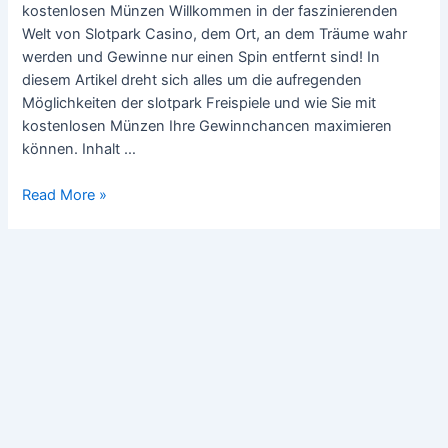
Münzen
kostenlosen Münzen Willkommen in der faszinierenden
Welt von Slotpark Casino, dem Ort, an dem Träume wahr
werden und Gewinne nur einen Spin entfernt sind! In
diesem Artikel dreht sich alles um die aufregenden
Möglichkeiten der slotpark Freispiele und wie Sie mit
kostenlosen Münzen Ihre Gewinnchancen maximieren
können. Inhalt …
Read More »