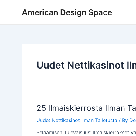
Skip
American Design Space
to
content
Uudet Nettikasinot Il
25
25 Ilmaiskierrosta Ilman Ta
Ilmaiskierrosta
Uudet Nettikasinot Ilman Talletusta
/ By
De
Ilman
Talletusta
Pelaamisen Tulevaisuus: Ilmaiskierrokset Va