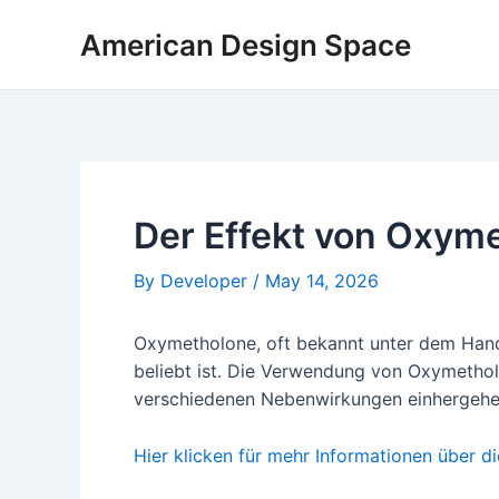
Skip
Post
American Design Space
to
navigation
content
Der Effekt von Oxym
By
Developer
/
May 14, 2026
Oxymetholone, oft bekannt unter dem Hande
beliebt ist. Die Verwendung von Oxymethol
verschiedenen Nebenwirkungen einhergehen.
Hier klicken für mehr Informationen über